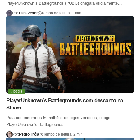
PlayerUnknown’s Battlegrounds (PUBG) chegará oficialmente…
Por:
Luis Vedor
Tempo de leitura: 1 min
JOGOS
PlayerUnknown’s Battlegrounds com desconto na
Steam
Para comemorar os 50 milhões de jogos vendidos, o jogo
PlayerUnknown's Battlegrounds…
Por:
Pedro Tróia
Tempo de leitura: 2 min