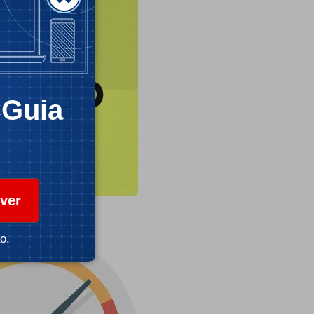
CGuia
ver
o.