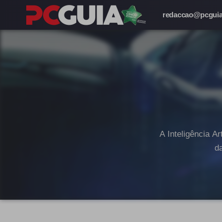
redaccao@pcguia
A Inteligência A
d