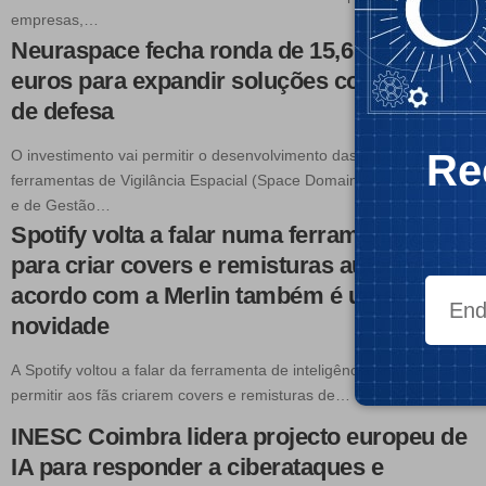
empresas,…
Neuraspace fecha ronda de 15,6 milhões de
euros para expandir soluções comerciais e
de defesa
O investimento vai permitir o desenvolvimento das capacidades das
Re
ferramentas de Vigilância Espacial (Space Domain Awareness, SDA)
e de Gestão…
Spotify volta a falar numa ferramenta de IA
para criar covers e remisturas autorizadas;
acordo com a Merlin também é uma
novidade
A Spotify voltou a falar da ferramenta de inteligência artificial que vai
permitir aos fãs criarem covers e remisturas de…
INESC Coimbra lidera projecto europeu de
IA para responder a ciberataques e