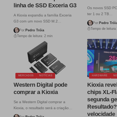
linha de SSD Exceria G3
Os novos SSD PC
ter 1 ou 2 TB…
A Kioxia expandiu a família Exceria
G3 com um novo SSD M.2…
Por:
Pedro Trói
Tempo de leitura:
Por:
Pedro Tróia
Tempo de leitura: 2 min
MERCADOS
NOTÍCIAS
HARDWARE
NO
Western Digital pode
Kioxia rev
comprar a Kioxia
chips XL-F
segunda ge
Se a Western Digital comprar a
Resultado?
Kioxia, o resultado será a criação…
velocidade
Por:
Pedro Tróia