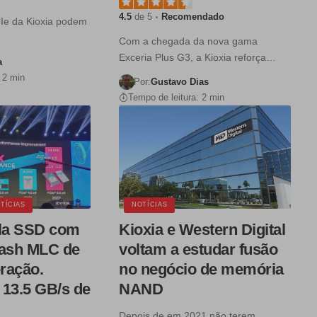
4.5
de 5
Recomendado
Ie da Kioxia podem
Com a chegada da nova gama
Exceria Plus G3, a Kioxia reforça…
a
 2 min
Por:
Gustavo Dias
Tempo de leitura: 2 min
TÍCIAS
NOTÍCIAS
ela SSD com
Kioxia e Western Digital
lash MLC de
voltam a estudar fusão
ração.
no negócio de memória
 13.5 GB/s de
NAND
Depois de em 2021 não terem