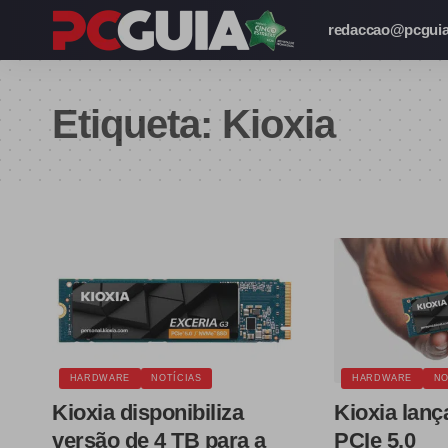
redaccao@pcguia
Etiqueta:
Kioxia
HARDWARE
NOTÍCIAS
HARDWARE
NO
Kioxia disponibiliza
Kioxia lan
versão de 4 TB para a
PCIe 5.0