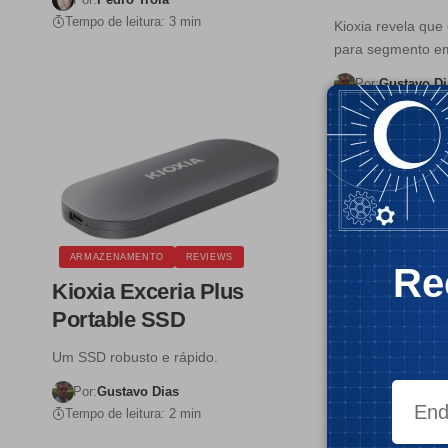
Tempo de leitura: 3 min
Kioxia revela que
para segmento em
Por:
Gustavo Di
Tempo de leitura:
ARMAZENAMENTO
REVIEWS
NOTÍCIAS
Re
Kioxia Exceria Plus
Governo do
Portable SSD
novo gigan
semicondu
Um SSD robusto e rápido.
Através de um inv
Por:
Gustavo Dias
70 mil milhões d
Tempo de leitura: 2 min
Por:
Gustavo Di