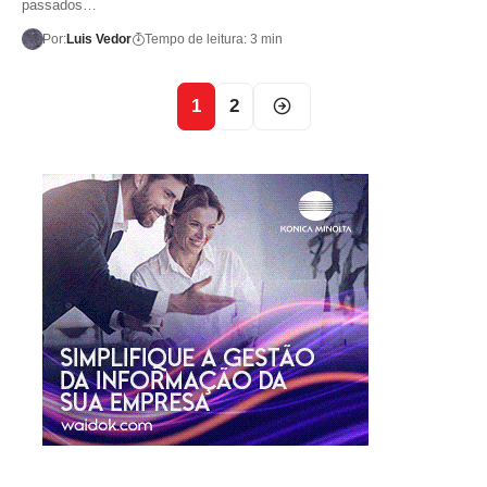
passados…
Por:
Luis Vedor
Tempo de leitura: 3 min
1
2