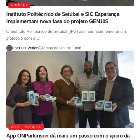
NOTÍCIAS
Instituto Politécnico de Setúbal e SIC Esperança
implementam nova fase do projeto GEN10S
O Instituto Politécnico de Setúbal (IPS) assinou recentemente um
protocolo com a…
Por:
Luis Vedor
Tempo de leitura: 1 min
APPS
NOTÍCIAS
App ONParkinson dá mais um passo com o apoio da