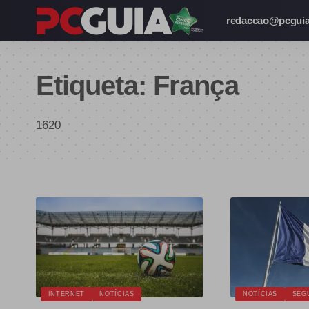
redaccao@pcguia
Etiqueta:
França
1620
INTERNET
NOTÍCIAS
NOTÍCIAS
SEG