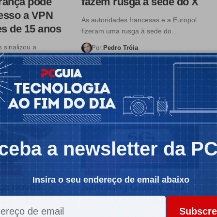
França pode
fazem rusga à sede do X
cesso a VPN
As autoridades francesas e a Europol
s de 15 anos
fizeram uma rusga à sede do…
 sinalizou a
Por:
Pedro Tróia
r e restringir o
Tempo de leitura: 4 min
a
 5 min
ceba a newsletter da P
HARDWARE
MOBILIDADE
TÍCIAS
NOTÍCIAS
Insira o seu endereço de email abaixo
nça novos
Samsung Galaxy S10
tadores AiO
5G chega à Europa no
Subscre
início de Junho