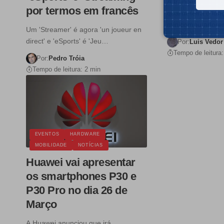
A francesa Linuto
por termos em francês
quarta-feira o la
minicomputadores
Um 'Streamer' é agora 'un joueur en
direct' e 'eSports' é 'Jeu…
Por:
Luis Vedor
Tempo de leitura:
Por:
Pedro Tróia
Tempo de leitura: 2 min
EVENTOS
HARDWARE
MOBILIDADE
NOTÍCIAS
Huawei vai apresentar
os smartphones P30 e
P30 Pro no dia 26 de
Março
A Huawei anunciou que irá