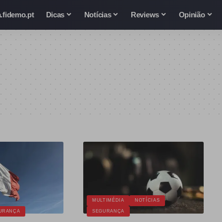
.fidemo.pt
Dicas
Notícias
Reviews
Opinião
MULTIMÉDIA
NOTÍCIAS
URANÇA
SEGURANÇA