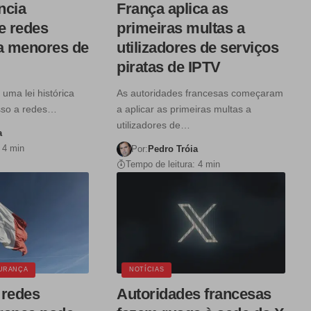
ncia
França aplica as
e redes
primeiras multas a
ra menores de
utilizadores de serviços
piratas de IPTV
uma lei histórica
As autoridades francesas começaram
sso a redes…
a aplicar as primeiras multas a
utilizadores de…
a
 4 min
Por:
Pedro Tróia
Tempo de leitura: 4 min
URANÇA
NOTÍCIAS
 redes
Autoridades francesas