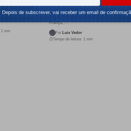
p anunciou esta
nçamento de novos
A Samsung Electronics anunciou o
Depois de subscrever, vai receber um email de confirmaçã
 All-in-One.…
lançamento do Galaxy S10 5G na
França,…
 1 min
Por:
Luis Vedor
Tempo de leitura: 1 min