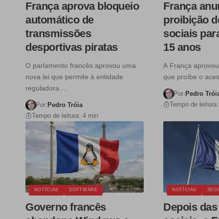
França aprova bloqueio
França anu
automático de
proibição d
transmissões
sociais pa
desportivas piratas
15 anos
O parlamento francês aprovou uma
A França aprovou 
nova lei que permite à entidade
que proíbe o ace
reguladora…
Por:
Pedro Trói
Tempo de leitura:
Por:
Pedro Tróia
Tempo de leitura: 4 min
NOTÍCIAS
SOFTWARE
NOTÍCIAS
SEG
Governo francês
Depois das