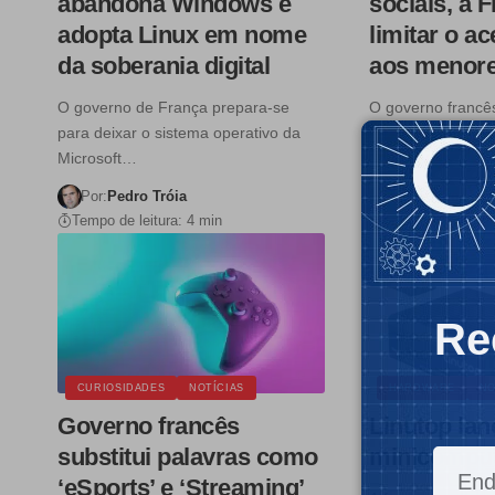
abandona Windows e
sociais, a 
adopta Linux em nome
limitar o a
da soberania digital
aos menore
O governo de França prepara-se
O governo francês
para deixar o sistema operativo da
intenção de regula
Microsoft…
uso…
Por:
Pedro Tróia
Por:
Pedro Trói
Tempo de leitura: 4 min
Tempo de leitura:
Re
CURIOSIDADES
NOTÍCIAS
HARDWARE
NO
Governo francês
Linutop la
substitui palavras como
minicompu
‘eSports’ e ‘Streaming’