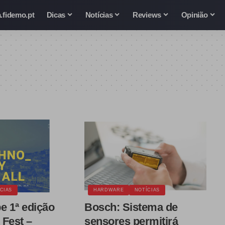
.fidemo.pt
Dicas
Notícias
Reviews
Opinião
CIAS
HARDWARE
NOTÍCIAS
e 1ª edição
Bosch: Sistema de
 Fest –
sensores permitirá