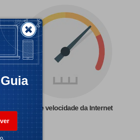
CGuia
Teste de velocidade da Internet
ver
o.