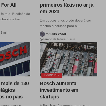
For All
primeiros táxis no ar já
em 2023
-feira a 1ª edição do
echnology For…
Em poucos anos o céu deverá ser
mesmo a solução para a…
 1 min
Por:
Luis Vedor
Tempo de leitura: 2 min
PCGUIA PRO
mais de 130
Bosch aumenta
stágios
investimento em
s no país
startups
0 vagas para o
A Bosch está a aumentar os seus