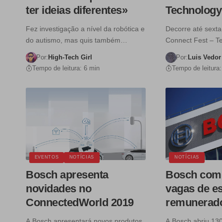
ter ideias diferentes»
Technology 
Fez investigação a nível da robótica e
Decorre até sexta
do autismo, mas quis também…
Connect Fest – T
Por:
High-Tech Girl
Por:
Luis Vedor
Tempo de leitura: 6 min
Tempo de leitura:
EVENTOS
NOTÍCIAS
NOTÍCIAS
Bosch apresenta
Bosch com 
novidades no
vagas de e
ConnectedWorld 2019
remunerado
A Bosch apresentará novos produtos
A Bosch abriu 13