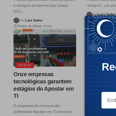
e serviços da Internet das Coisas
“Jump In”, um p
(IoT),…
Por:
Luis Vedor
Tempo de leitura:
Por:
Luis Vedor
Tempo de leitura: 4 min
Re
NOTÍCIAS
NOTÍCIAS
Onze empresas
Sistema da
tecnológicas garantem
localização
estágios do Apostar em
desenvolvi
TI
contributo 
engenheiro
O programa de reconversão
portuguese
profissional Apostar em TI anunciou