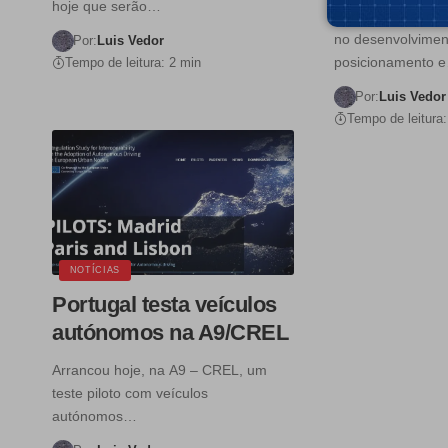
hoje que serão…
Portugal está, de
no desenvolvimen
Por:
Luis Vedor
posicionamento 
Tempo de leitura: 2 min
Por:
Luis Vedor
Tempo de leitura:
NOTÍCIAS
Portugal testa veículos
autónomos na A9/CREL
Arrancou hoje, na A9 – CREL, um
teste piloto com veículos
autónomos…