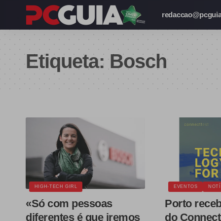
redaccao@pcguia
Etiqueta:
Bosch
HIGH-TECH GIRL
EVENTOS
NOTÍ
«Só com pessoas
Porto receb
diferentes é que iremos
do Connect