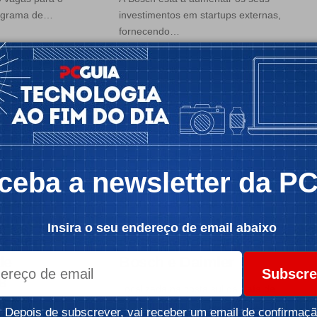
rograma de…
investimentos em startups externas,
fornecendo…
 2 min
Por:
Luis Vedor
Tempo de leitura: 1 min
ceba a newsletter da P
NOTÍCIAS
 Bosch para
San José poderá ser
 de veículos
cidade piloto no serviço
Insira o seu endereço de email abaixo
do com
de táxi autónomo da
de
Bosch e Daimler
Subscre
s
Localizada na costa sul da Baía de
s
São Francisco, San José deverá…
Depois de subscrever, vai receber um email de confirmaçã