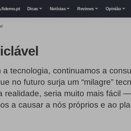
.fidemo.pt
Dicas
Notícias
Reviews
Opinião
el
iclável
 a tecnologia, continuamos a consu
ue no futuro surja um “milagre” tec
na realidade, seria muito mais fác
os a causar a nós próprios e ao pla