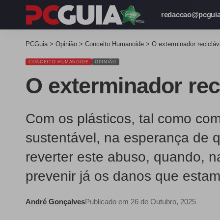
redaccao@pcguia
PCGuia
>
Opinião
>
Conceito Humanoide
>
O exterminador recicláv
CONCEITO HUMANOIDE
OPINIÃO
O exterminador rec
Com os plásticos, tal como com
sustentável, na esperança de q
reverter este abuso, quando, 
prevenir já os danos que estam
André Gonçalves
Publicado em 26 de Outubro, 2025