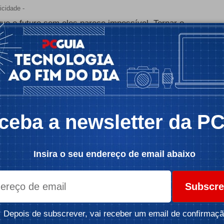
icidade -
ue o futuro sem eles parece impossível. Tornar o
rar todo o plástico descartado, como já acontece
ionais relacionados com a colecta, triagem,
da infraestrutura necessária, o que torna o
virgem. Além disso, o preço do petróleo, matéria-
ovo, que se torna mais barato quando o preço do
ceba a newsletter da P
, especialmente aquele nas cadeias mais baixas da
 converter novamente em petróleo, mais
Insira o seu endereço de email abaixo
te ainda não existe um método energeticamente
Subscre
icidade -
Depois de subscrever, vai receber um email de confirmaçã