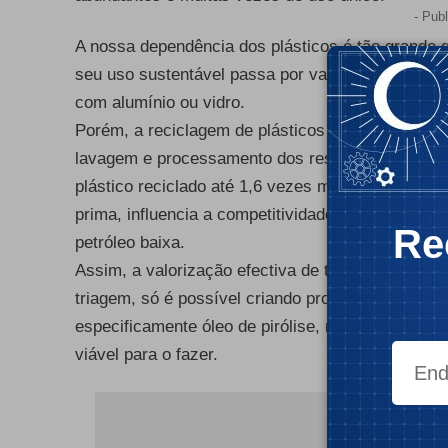
- Publ
A nossa dependência dos plásticos é tão grande q
seu uso sustentável passa por valorizar e recupe
com alumínio ou vidro.
Porém, a reciclagem de plásticos tem custos adic
lavagem e processamento dos resíduos, bem como 
plástico reciclado até 1,6 vezes mais caro que o 
prima, influencia a competitividade do plástico n
Re
petróleo baixa.
Assim, a valorização efectiva de todo o plástico
triagem, só é possível criando processos para o
especificamente óleo de pirólise, mas infelizmen
viável para o fazer.
- Publ