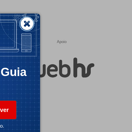
Apoio
CGuia
ver
o.