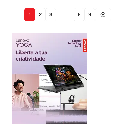
1
2
3
…
8
9