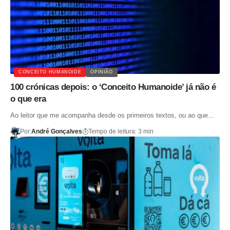
CONCEITO HUMANOIDE
OPINIÃO
100 crónicas depois: o ‘Conceito Humanoide’ já não é
o que era
Ao leitor que me acompanha desde os primeiros textos, ou ao que…
Por:
André Gonçalves
Tempo de leitura: 3 min