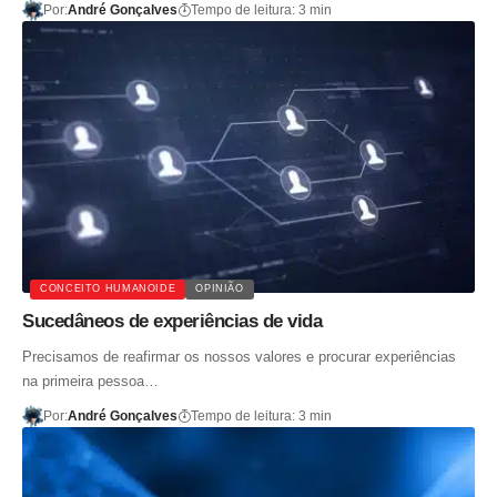
Por:
André Gonçalves
Tempo de leitura: 3 min
CONCEITO HUMANOIDE
OPINIÃO
Sucedâneos de experiências de vida
Precisamos de reafirmar os nossos valores e procurar experiências
na primeira pessoa…
Por:
André Gonçalves
Tempo de leitura: 3 min