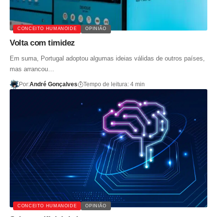
CONCEITO HUMANOIDE
OPINIÃO
Volta com timidez
Em suma, Portugal adoptou algumas ideias válidas de outros países,
mas arrancou…
Por:
André Gonçalves
Tempo de leitura: 4 min
CONCEITO HUMANOIDE
OPINIÃO