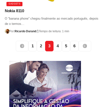
GADGETS
Nokia 8110
O “banana phone” chegou finalmente ao mercado português, depois
de o termos…
Por:
Ricardo Durand
Tempo de leitura: 1 min
1
2
3
4
5
6