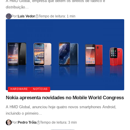
A HMD Global, empresa que detém os direitos de fabrico e
distribuição…
Por:
Luis Vedor
Tempo de leitura: 1 min
HARDWARE
NOTÍCIAS
Nokia apresenta novidades no Mobile World Congress
A HMD Global, anunciou hoje quatro novos smartphones Android,
incluindo o primeiro…
Por:
Pedro Tróia
Tempo de leitura: 3 min