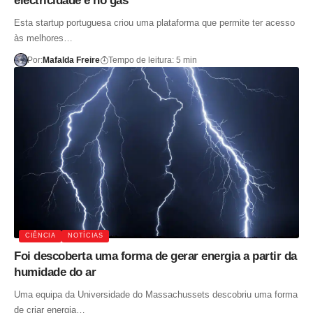
electricidade e no gás
Esta startup portuguesa criou uma plataforma que permite ter acesso
às melhores…
Por:
Mafalda Freire
Tempo de leitura: 5 min
CIÊNCIA
NOTÍCIAS
Foi descoberta uma forma de gerar energia a partir da
humidade do ar
Uma equipa da Universidade do Massachussets descobriu uma forma
de criar energia…