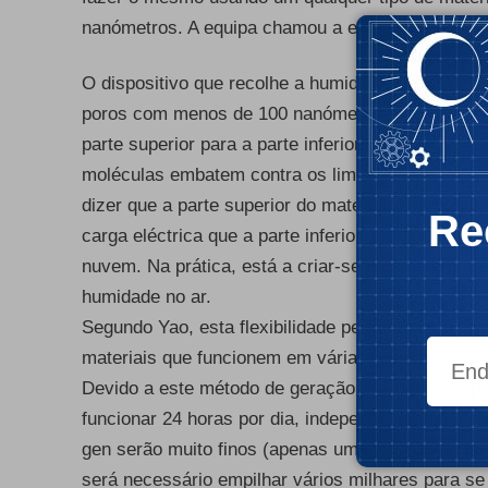
nanómetros. A equipa chamou a esta nova tecnolo
- Publ
O dispositivo que recolhe a humidade do ar, ter
poros com menos de 100 nanómetros, que deixa 
parte superior para a parte inferior do material.
moléculas embatem contra os limites de cada por
dizer que a parte superior do material será bom
Re
carga eléctrica que a parte inferior, o que cria u
nuvem. Na prática, está a criar-se uma bateria q
humidade no ar.
Segundo Yao, esta flexibilidade permite que o dis
materiais que funcionem em várias regiões do m
Devido a este método de geração de energia dep
funcionar 24 horas por dia, independentemente da
gen serão muito finos (apenas uma fracção da la
será necessário empilhar vários milhares para se