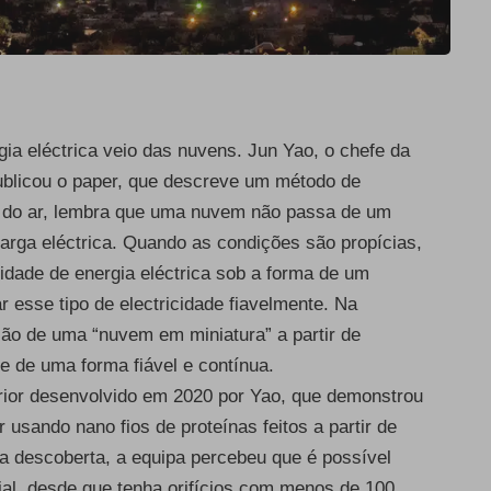
gia eléctrica veio das nuvens. Jun Yao, o chefe da
ublicou o paper
, que descreve um método de
de do ar, lembra que uma nuvem não passa de um
arga eléctrica. Quando as condições são propícias,
dade de energia eléctrica sob a forma de um
r esse tipo de electricidade fiavelmente. Na
ão de uma “nuvem em miniatura” a partir de
de de uma forma fiável e contínua.
rior desenvolvido em 2020 por Yao, que demonstrou
ar usando nano fios de proteínas feitos a partir de
a descoberta, a equipa percebeu que é possível
al, desde que tenha orifícios com menos de 100