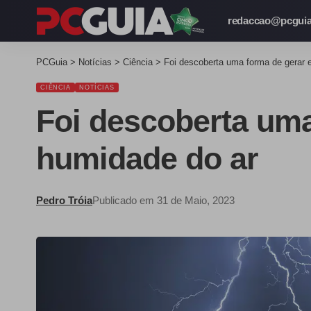
redaccao@pcguia
PCGuia
>
Notícias
>
Ciência
>
Foi descoberta uma forma de gerar e
CIÊNCIA
NOTÍCIAS
Foi descoberta uma
humidade do ar
Pedro Tróia
Publicado em 31 de Maio, 2023