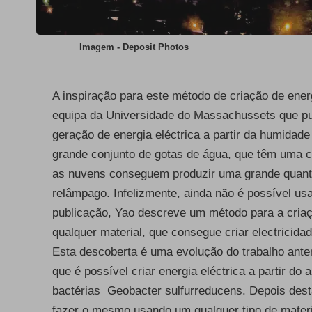
Imagem - Deposit Photos
A inspiração para este método de criação de ener
equipa da Universidade do Massachussets que
p
geração de energia eléctrica a partir da humida
grande conjunto de gotas de água, que têm uma c
as nuvens conseguem produzir uma grande quanti
relâmpago. Infelizmente, ainda não é possível usa
publicação, Yao descreve um método para a criaç
qualquer material, que consegue criar electricida
Esta descoberta é uma evolução do trabalho ante
que é possível criar energia eléctrica a partir do 
bactérias Geobacter sulfurreducens. Depois dest
fazer o mesmo usando um qualquer tipo de materi