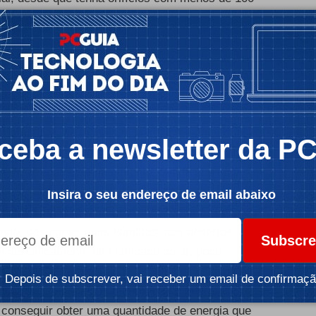
gia Air-gen.
icidade -
á de ser feito com uma camada de material com nano
passar as moléculas de água suspensas no ar da
 Mas, devido às dimensões diminutas dos poros, as
o à medida que passam pelo material. Isto quer
bardeada por muito mais moléculas de água com
ceba a newsletter da P
ma diferença de potencial eléctrico, tal como numa
ue é carregada continuamente, desde que haja
Insira o seu endereço de email abaixo
positivo seja construído usando todos os tipos de
undo, das zonas mais húmidas, aos desertos.
Subscre
ender unicamente da humidade do ar, pode
s condições meteorológicas. Os dispositivos Air-
Depois de subscrever, vai receber um email de confirmaçã
rgura de um cabelo humano), o que quer dizer que
 conseguir obter uma quantidade de energia que