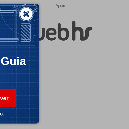
Apoio
CGuia
ver
o.