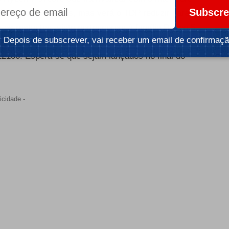
Subscre
núcleos e 16 threads, mas verá o TDP reduzir para
s restantes, visto pertencerem à família Ryzen 5,
Depois de subscrever, vai receber um email de confirmaçã
leos (e 12 threads no caso do 5600), e terão como
3-12100. Espera-se que sejam lançados no final do
icidade -