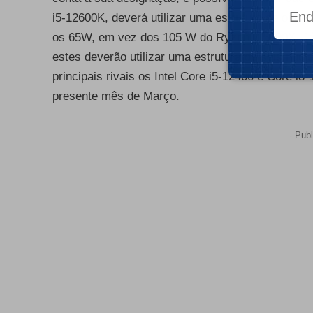
i5-12600K, deverá utilizar uma estrutura de oito 
os 65W, em vez dos 105 W do Ryzen 7 5800X. Já o
estes deverão utilizar uma estrutura de seis núc
principais rivais os Intel Core i5-12400 e Core i
presente mês de Março.
- Publ