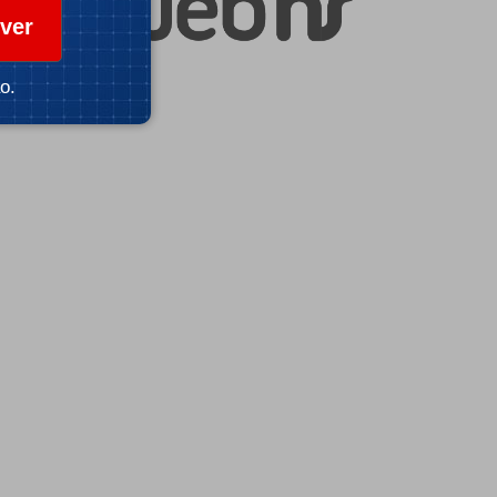
ver
o.