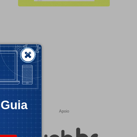
CGuia
Apoio