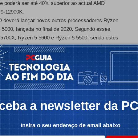
e poderá ser até 40% superior ao actual AMD
 i9-12900K.
D deverá lançar novos outros processadores Ryzen
 5000, lançada no final de 2020. Segundo esses
 5700X, Ryzen 5 5600 e Ryzen 5 5500, sendo estes
el tem estado a ter com os novos processadores
icidade -
ceba a newsletter da P
Insira o seu endereço de email abaixo
icas sobre estes novos processadores, tendo em
 Ryzen 7 5700X, que irá rivalizar com o Intel Core