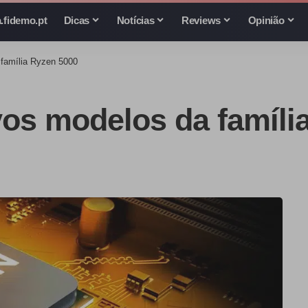
.fidemo.pt
Dicas
Notícias
Reviews
Opinião
família Ryzen 5000
os modelos da famíli