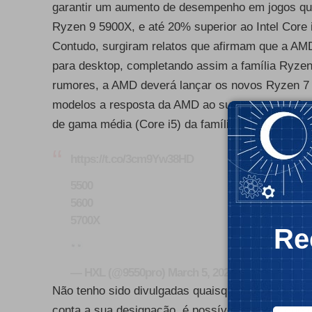
garantir um aumento de desempenho em jogos qu
Ryzen 9 5900X, e até 20% superior ao Intel Core
Contudo, surgiram relatos que afirmam que a AM
para desktop, completando assim a família Ryzen
rumores, a AMD deverá lançar os novos Ryzen 7
modelos a resposta da AMD ao sucesso que a Int
de gama média (Core i5) da família Alder Lake.
- Publ
https://t.co/3cm9Yw38HD
5500
5600
5700X
Re
— HXL (@9550pro)
March 5, 2022
Não tenho sido divulgadas quaisquer característ
conta a sua designação, é possível assumir que o