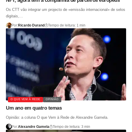
NFT; agora tem a companhia de parceiros europeus
Os CTT vão integrar um projecto de «emissão internacional» de selos
digitais,…
Por:
Ricardo Durand
Tempo de leitura: 1 min
O QUE VEM À REDE
OPINIÃO
Um ano em quatro temas
Opinião: a coluna O que Vem à Rede de Alexandre Gamela.
Por:
Alexandre Gamela
Tempo de leitura: 3 min