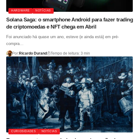
HARDWARE
NOTÍCIAS
Solana Saga: o smartphone Android para fazer trading
de criptomoedas e NFT chega em Abril
Foi anunciado há quase um ano, esteve (e ainda está) em pré-
compra…
Por:
Ricardo Durand
Tempo de leitura: 3 min
CURIOSIDADES
NOTÍCIAS