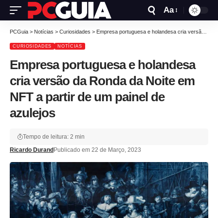
Aa
PCGuia
>
Notícias
>
Curiosidades
>
Empresa portuguesa e holandesa cria versão da Ronda da Noite em NFT a partir de um painel de azulejos
CURIOSIDADES
NOTÍCIAS
Empresa portuguesa e holandesa
cria versão da Ronda da Noite em
NFT a partir de um painel de
azulejos
Tempo de leitura: 2 min
Ricardo Durand
Publicado em 22 de Março, 2023