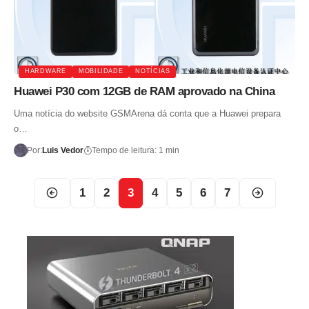
HARDWARE
MOBILIDADE
NOTÍCIAS
Huawei P30 com 12GB de RAM aprovado na China
Uma notícia do website GSMArena dá conta que a Huawei prepara
o…
Por:
Luis Vedor
Tempo de leitura: 1 min
1
2
3
4
5
6
7