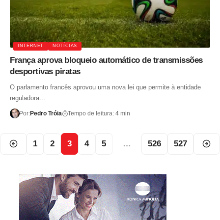
INTERNET
NOTÍCIAS
França aprova bloqueio automático de transmissões
desportivas piratas
O parlamento francês aprovou uma nova lei que permite à entidade
reguladora…
Por:
Pedro Tróia
Tempo de leitura: 4 min
1
2
3
4
5
…
526
527