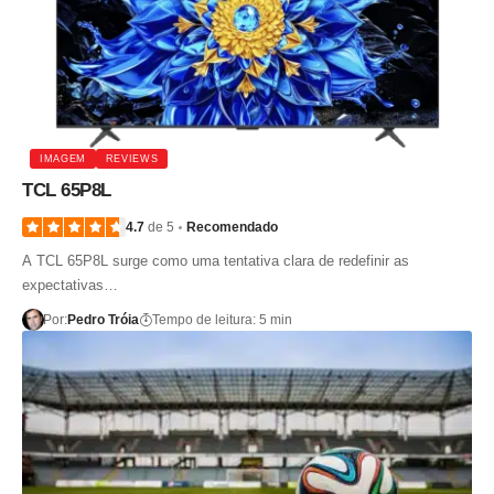
IMAGEM
REVIEWS
TCL 65P8L
4.7
de 5
Recomendado
A TCL 65P8L surge como uma tentativa clara de redefinir as
expectativas…
Por:
Pedro Tróia
Tempo de leitura: 5 min