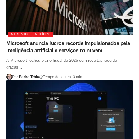
MERCADOS
NOTÍCIAS
Microsoft anuncia lucros recorde impulsionados pela
inteligência artificial e serviços na nuvem
A Microsoft fechou o ano fiscal de 2026 com receitas recorde
graças…
Por:
Pedro Tróia
Tempo de leitura: 3 min