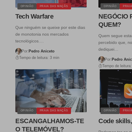
OPINIÃO
PRAIA DAS MAÇÃS
OPINIÃO
PRAI
Tech Warfare
NEGÓCIO 
QUEM?
Que ninguém se queixe por este dias
de monotonia nos mercados
Quem segue esta 
tecnológicos.…
percebido que, n
dediquei…
Por:
Pedro Aniceto
Tempo de leitura: 3 min
Por:
Pedro Anic
Tempo de leitura:
OPINIÃO
PRAIA DAS MAÇÃS
OPINIÃO
PRAI
ESCANGALHAMOS-TE
Code skills
O TELEMÓVEL?
Podemos ter as n