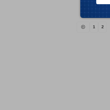
Por:
Pedro Anic
Tempo de leitura:
1
2