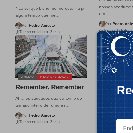
nossos azedumes
Não sei que bicho me mordeu. Há já
em…
algum tempo que me…
Por:
Pedro Anic
Por:
Pedro Aniceto
Tempo de leitura:
Tempo de leitura: 3 min
OPINIÃO
PRAIA DAS MAÇÃS
OPINIÃO
PRAI
Remember, Remember
Privacidade
Re
benta, cad
Ah… as saudades que eu tenho de
que pode
um ano inteiro de rumores…
Não sou propria
Por:
Pedro Aniceto
púdica em matéri
Tempo de leitura: 3 min
dados.…