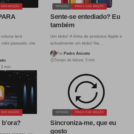
A DAS MAÇÃS
OPINIÃO
PRAIA DAS MAÇÃS
PARA
Sente-se entediado? Eu
também
coluna terá
Um tédio! A linha de produtos Apple é
o mês passado, me
actualmente um tédio! Na…
Por:
Pedro Aniceto
Tempo de leitura: 3 min
eto
 3 min
A DAS MAÇÃS
OPINIÃO
PRAIA DAS MAÇÃS
, b’ora?
Sincroniza-me, que eu
gosto
ossas zangas, os