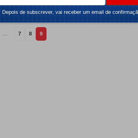
eto
Depois de subscrever, vai receber um email de confirmaçã
 3 min
…
7
8
9