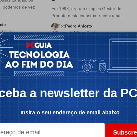
, podemos de vez
Em 1998, era um simples Gestor de
Produto nesta indústria, recebi uma…
eto
Por:
Pedro Aniceto
 3 min
Tempo de leitura: 3 min
A DAS MAÇÃS
OPINIÃO
PRAIA DAS MAÇÃS
 e água-
Autonomia industrial
ceba a newsletter da P
a um toma a
Pelo que escuto de múltiplas fontes, a
Apple não tem estado parada…
Insira o seu endereço de email abaixo
mente uma virgem
Por:
Pedro Aniceto
a de segurança de
Tempo de leitura: 3 min
Subscre