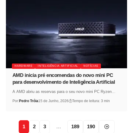
HARDWARE
INTELIGÊNCIA ARTIFICIAL
NOTÍCIAS
AMD inicia pré encomendas do novo mini PC
para desenvolvimento de Inteligência Artificial
A AMD abriu as reservas para o seu novo mini PC Ryzen…
Por:
Pedro Tróia
15 de Junho, 2026
Tempo de leitura: 3 min
1
2
3
…
189
190