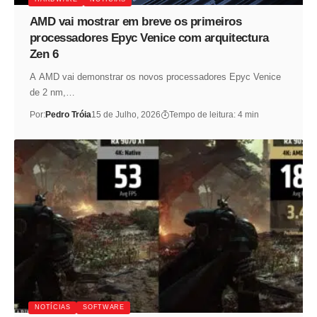
AMD vai mostrar em breve os primeiros
processadores Epyc Venice com arquitectura
Zen 6
A AMD vai demonstrar os novos processadores Epyc Venice
de 2 nm,…
Por:
Pedro Tróia
15 de Julho, 2026
Tempo de leitura: 4 min
NOTÍCIAS
SOFTWARE