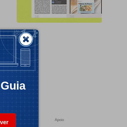
CGuia
Apoio
ver