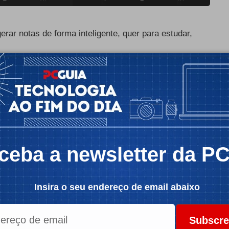
erar notas de forma inteligente, quer para estudar,
nserir um link do YouTube e, em seguida, gerar
flashcards para ajudá-lo a aprender e reter
icidade -
ceba a newsletter da P
Insira o seu endereço de email abaixo
Subscre