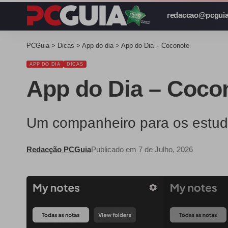
redaccao@pcguia
PCGuia
>
Dicas
>
App do dia
>
App do Dia – Coconote
APP DO DIA
DICAS
App do Dia – Coco
Um companheiro para os estudo
Redacção PCGuia
Publicado em 7 de Julho, 2026