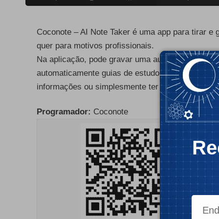
Coconote – AI Note Taker é uma app para tirar e g
quer para motivos profissionais.
Na aplicação, pode gravar uma aula, reunião ou i
automaticamente guias de estudo, questionários e 
informações ou simplesmente ter um resumo.
- Publ
Programador:
Coconote
Re