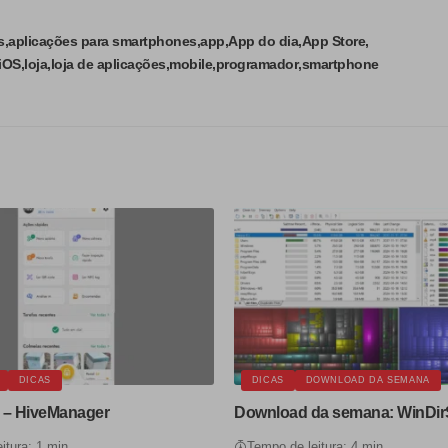
s
aplicações para smartphones
app
App do dia
App Store
iOS
loja
loja de aplicações
mobile
programador
smartphone
DICAS
DICAS
DOWNLOAD DA SEMANA
 – HiveManager
Download da semana: WinDir
itura: 1 min
Tempo de leitura: 4 min