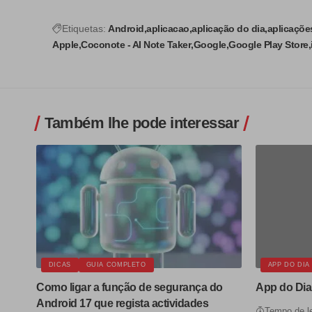
Etiquetas:
Android
aplicacao
aplicação do dia
aplicaçõe
Apple
Coconote - AI Note Taker
Google
Google Play Store
Também lhe pode interessar
DICAS
GUIA COMPLETO
APP DO DIA
Como ligar a função de segurança do
App do Dia
Android 17 que regista actividades
Tempo de le