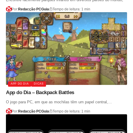
Por:
Redacção PCGuia
Tempo de leitura: 1 min
APP DO DIA
DICAS
App do Dia – Backpack Battles
O jogo para PC, em que as mochilas têm um papel central,…
Por:
Redacção PCGuia
Tempo de leitura: 1 min