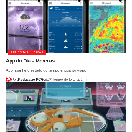
APP DO DIA
DICAS
App do Dia – Morecast
Acompanhe o estado do tempo enquanto viaja.
Por:
Redacção PCGuia
Tempo de leitura: 1 min