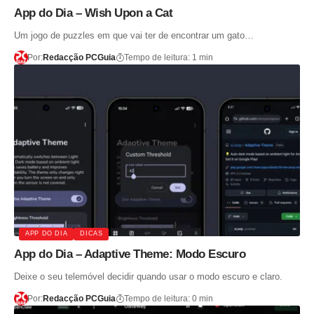
App do Dia – Wish Upon a Cat
Um jogo de puzzles em que vai ter de encontrar um gato…
Por:
Redacção PCGuia
Tempo de leitura: 1 min
APP DO DIA
DICAS
App do Dia – Adaptive Theme: Modo Escuro
Deixe o seu telemóvel decidir quando usar o modo escuro e claro.
Por:
Redacção PCGuia
Tempo de leitura: 0 min