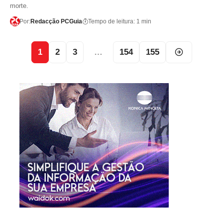
morte.
Por:
Redacção PCGuia
Tempo de leitura: 1 min
1
2
3
…
154
155