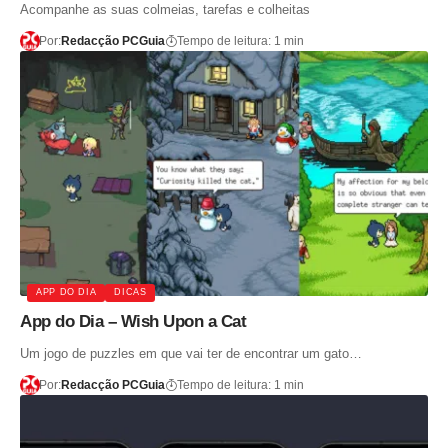
Acompanhe as suas colmeias, tarefas e colheitas
Por:
Redacção PCGuia
Tempo de leitura: 1 min
APP DO DIA
DICAS
App do Dia – Wish Upon a Cat
Um jogo de puzzles em que vai ter de encontrar um gato…
Por:
Redacção PCGuia
Tempo de leitura: 1 min