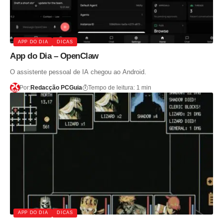
APP DO DIA
DICAS
App do Dia – OpenClaw
O assistente pessoal de IA chegou ao Android.
Por:
Redacção PCGuia
Tempo de leitura: 1 min
APP DO DIA
DICAS