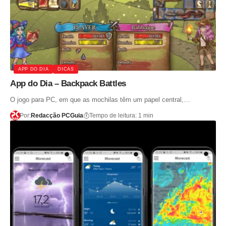
APP DO DIA
DICAS
App do Dia – Backpack Battles
O jogo para PC, em que as mochilas têm um papel central,…
Por:
Redacção PCGuia
Tempo de leitura: 1 min