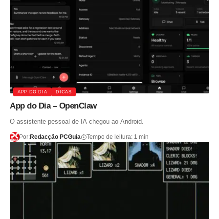
APP DO DIA
DICAS
App do Dia – OpenClaw
O assistente pessoal de IA chegou ao Android.
Por:
Redacção PCGuia
Tempo de leitura: 1 min