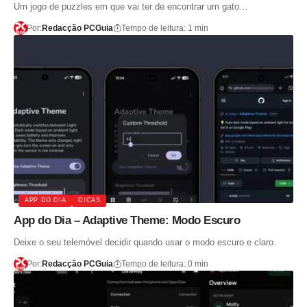
Um jogo de puzzles em que vai ter de encontrar um gato…
Por:
Redacção PCGuia
Tempo de leitura: 1 min
APP DO DIA
DICAS
App do Dia – Adaptive Theme: Modo Escuro
Deixe o seu telemóvel decidir quando usar o modo escuro e claro.
Por:
Redacção PCGuia
Tempo de leitura: 0 min