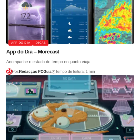
APP DO DIA
DICAS
App do Dia – Morecast
Acompanhe o estado do tempo enquanto viaja.
Por:
Redacção PCGuia
Tempo de leitura: 1 min