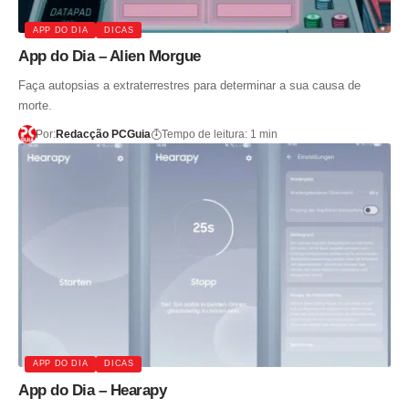
APP DO DIA
DICAS
App do Dia – Alien Morgue
Faça autopsias a extraterrestres para determinar a sua causa de
morte.
Por:
Redacção PCGuia
Tempo de leitura: 1 min
APP DO DIA
DICAS
App do Dia – Hearapy