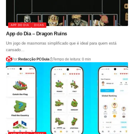
APP DO DIA
DICAS
App do Dia – Dragon Ruins
Um jogo de masmorras simplificado que é ideal para quem está
cansado…
Por:
Redacção PCGuia
Tempo de leitura: 0 min