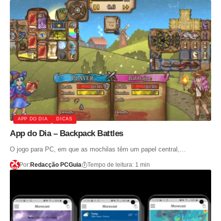
APP DO DIA
DICAS
App do Dia – Backpack Battles
O jogo para PC, em que as mochilas têm um papel central,…
Por:
Redacção PCGuia
Tempo de leitura: 1 min