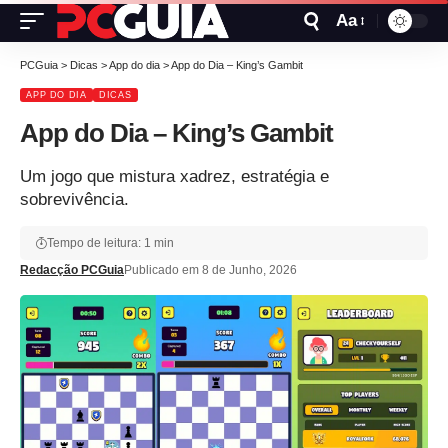
Aa
PCGuia
>
Dicas
>
App do dia
>
App do Dia – King’s Gambit
APP DO DIA
DICAS
App do Dia – King’s Gambit
Um jogo que mistura xadrez, estratégia e
sobrevivência.
Tempo de leitura: 1 min
Redacção PCGuia
Publicado em 8 de Junho, 2026