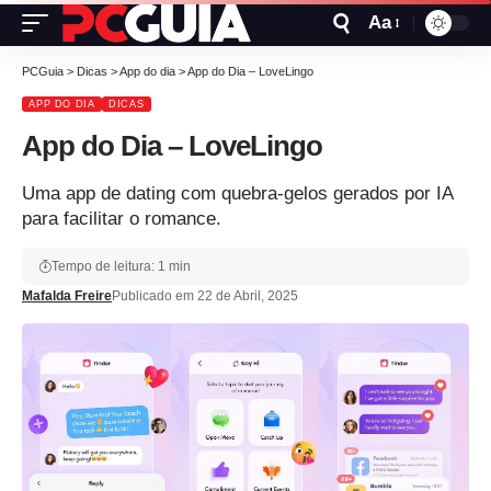
Aa
PCGuia
>
Dicas
>
App do dia
>
App do Dia – LoveLingo
APP DO DIA
DICAS
App do Dia – LoveLingo
Uma app de dating com quebra-gelos gerados por IA
para facilitar o romance.
Tempo de leitura: 1 min
Mafalda Freire
Publicado em 22 de Abril, 2025