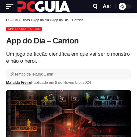
Aa
PCGuia
>
Dicas
>
App do dia
>
App do Dia – Carrion
APP DO DIA
DICAS
App do Dia – Carrion
Um jogo de ficção científica em que vai ser o monstro
e não o herói.
Tempo de leitura: 1 min
Mafalda Freire
Publicado em 8 de Novembro, 2024