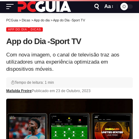
Aa
PCGuia
>
Dicas
>
App do dia
>
App do Dia -Sport TV
APP DO DIA
DICAS
App do Dia -Sport TV
Com nova imagem, o canal de televisão traz aos
utilizadores uma experiência optimizada em
dispositivos móveis.
Tempo de leitura: 1 min
Mafalda Freire
Publicado em 23 de Outubro, 2023