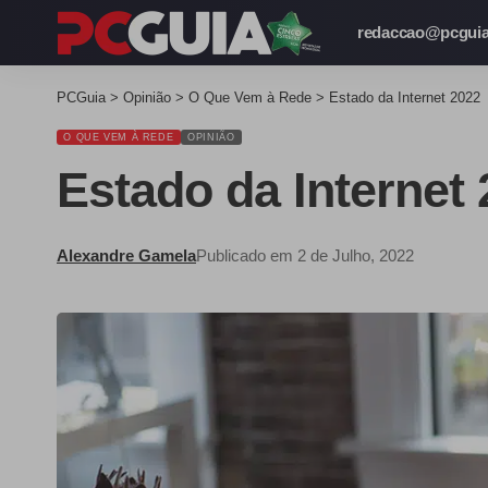
redaccao@pcguia
PCGuia
>
Opinião
>
O Que Vem à Rede
>
Estado da Internet 2022
O QUE VEM À REDE
OPINIÃO
Estado da Internet
Alexandre Gamela
Publicado em 2 de Julho, 2022