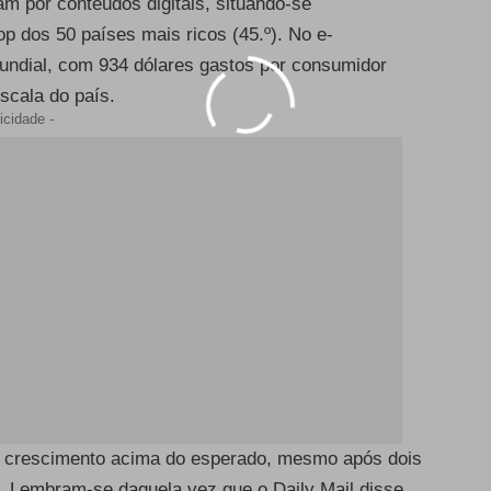
m por conteúdos digitais, situando-se
 dos 50 países mais ricos (45.º). No e-
ceba a newsletter da P
ndial, com 934 dólares gastos por consumidor
scala do país.
icidade -
Insira o seu endereço de email abaixo
Subscre
Depois de subscrever, vai receber um email de confirmaçã
um crescimento acima do esperado, mesmo após dois
. Lembram-se daquela vez que o Daily Mail disse