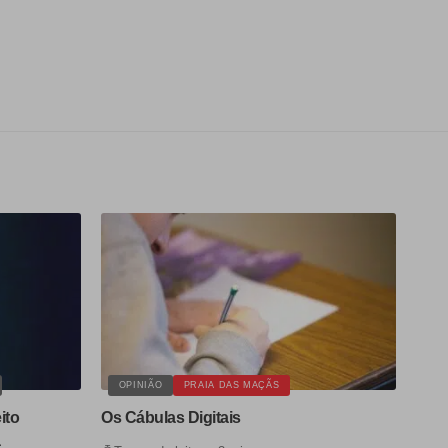
OPINIÃO
PRAIA DAS MAÇÃS
ito
Os Cábulas Digitais
a