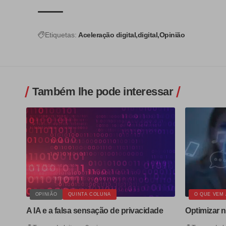
Etiquetas:
Aceleração digital
digital
Opinião
Também lhe pode interessar
OPINIÃO
QUINTA COLUNA
O QUE VEM 
A IA e a falsa sensação de privacidade
Optimizar n