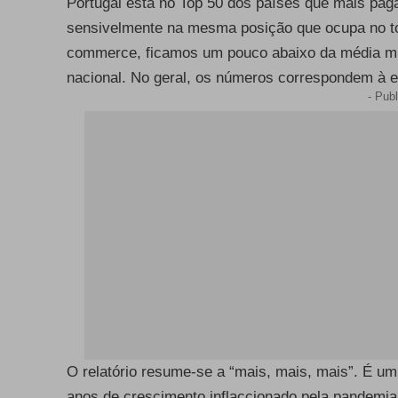
Portugal está no Top 50 dos países que mais paga
sensivelmente na mesma posição que ocupa no top
Re
commerce, ficamos um pouco abaixo da média mu
nacional. No geral, os números correspondem à e
- Publ
O relatório resume-se a “mais, mais, mais”. É 
anos de crescimento inflaccionado pela pandemia