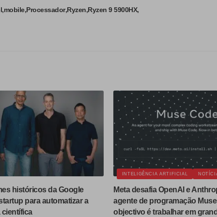
l
mobile
Processador
Ryzen
Ryzen 9 5900HX
INTELIGÊNCIA ARTIFICIAL
NOTÍCI
es históricos da Google
Meta desafia OpenAI e Anthro
tartup para automatizar a
agente de programação Muse
científica
objectivo é trabalhar em gran