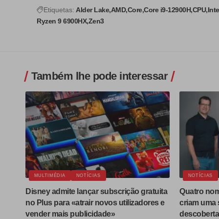
Etiquetas:
Alder Lake
AMD
Core
Core i9-12900H
CPU
Inte
Ryzen 9 6900HX
Zen3
Também lhe pode interessar
MULTIMÉDIA
NOTÍCIAS
NOTÍCIAS
Disney admite lançar subscrição gratuita
Quatro nom
no Plus para «atrair novos utilizadores e
criam uma s
vender mais publicidade»
descoberta 