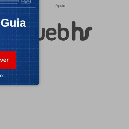
Apoio
CGuia
ver
o.