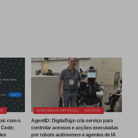
AS
INTELIGÊNCIA ARTIFICIAL
NOTÍCIAS
pic com o
AgentID: DigitalSign cria serviço para
 Code;
controlar acessos e acções executadas
des
por robots autónomos e agentes de IA