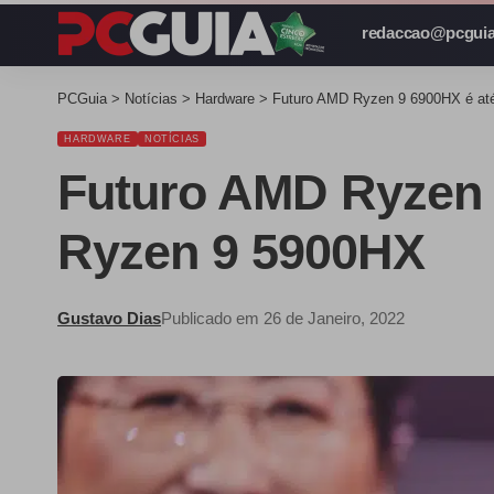
redaccao@pcguia
PCGuia
>
Notícias
>
Hardware
>
Futuro AMD Ryzen 9 6900HX é at
HARDWARE
NOTÍCIAS
Futuro AMD Ryzen 
Ryzen 9 5900HX
Gustavo Dias
Publicado em 26 de Janeiro, 2022