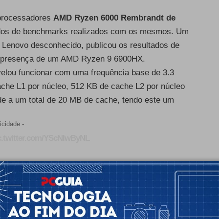
 processadores
AMD Ryzen 6000 Rembrandt de
tados de benchmarks realizados com os mesmos. Um
da Lenovo desconhecido, publicou os resultados de
 a presença de um AMD Ryzen 9 6900HX.
velou funcionar com uma frequência base de 3.3
che L1 por núcleo, 512 KB de cache L2 por núcleo
de a um total de 20 MB de cache, tendo este um
icidade -
c.twitter.com/YScNIwByNL
ste Single-Core e 10151 pontos no teste Multi-
oria de desempenho de 12% e 33%,
Ryzen 9 5900HX
. Contudo, estes resultados
700H
, que estão a obter cerca de 1700 pontos e