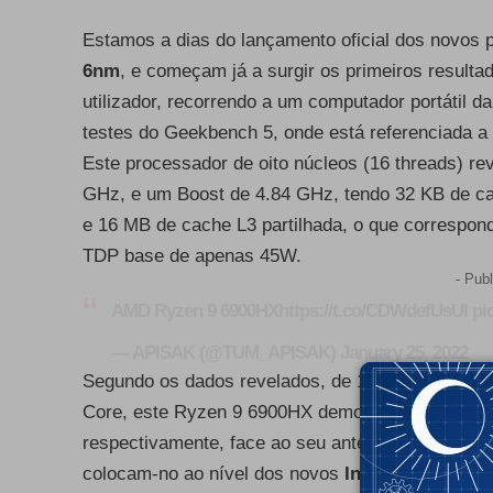
Estamos a dias do lançamento oficial dos novos
6nm
, e começam já a surgir os primeiros resul
utilizador, recorrendo a um computador portátil 
testes do Geekbench 5, onde está referenciada
Este processador de oito núcleos (16 threads) re
GHz, e um Boost de 4.84 GHz, tendo 32 KB de ca
e 16 MB de cache L3 partilhada, o que correspon
TDP base de apenas 45W.
- Publ
AMD Ryzen 9 6900HX
https://t.co/CDWdefUsUI
pi
— APISAK (@TUM_APISAK)
January 25, 2022
Segundo os dados revelados, de 1593 pontos no te
Core, este Ryzen 9 6900HX demonstra uma melh
respectivamente, face ao seu antecessor, o
AMD 
colocam-no ao nível dos novos
Intel Core i7-12