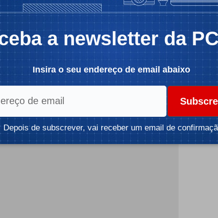
ia de 1900 pontos no teste Single-Core e 14000
ceba a newsletter da P
 desta vez, e nestes testes em específico, a
e de 12ª geração
parece estar a dar frutos para a
dor superior, o Ryzen 9 6980HX, mas este manterá a
Insira o seu endereço de email abaixo
HX pelo facto de usar uma frequência Boost superior
icidade -
Subscre
Depois de subscrever, vai receber um email de confirmaçã