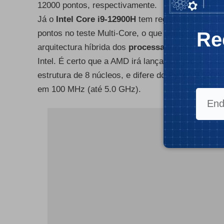
12000 pontos, respectivamente.
Já o
Intel
Core i9-12900H
tem registado uma méd
Re
pontos no teste Multi-Core, o que demonstra que,
arquitectura híbrida dos
processadores Intel Cor
Intel. É certo que a AMD irá lançar um processa
estrutura de 8 núcleos, e difere do Ryzen 9 6900
em 100 MHz (até 5.0 GHz).
- Publ