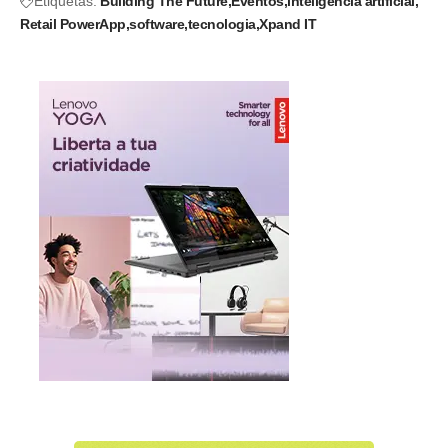
Etiquetas:
Building The Future
Eventos
inteligência artificial
Retail PowerApp
software
tecnologia
Xpand IT