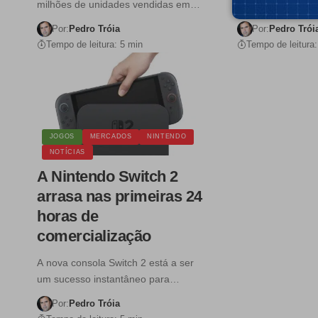
milhões de unidades vendidas em…
Switch 2 desemp
Por:
Pedro Tróia
Por:
Pedro Trói
Tempo de leitura: 5 min
Tempo de leitura:
JOGOS
MERCADOS
NINTENDO
NOTÍCIAS
A Nintendo Switch 2
arrasa nas primeiras 24
horas de
comercialização
A nova consola Switch 2 está a ser
um sucesso instantâneo para…
Por:
Pedro Tróia