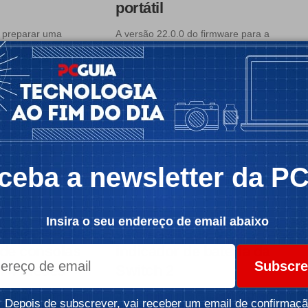
portátil
a preparar uma
A versão 22.0.0 do firmware para a
ware exclusiva para
Nintendo Switch 2 introduz o…
Por:
Pedro Tróia
Tempo de leitura: 4 min
a
 6 min
ceba a newsletter da P
NDO
DICAS
Insira o seu endereço de email abaixo
ende mais de
Como corrigir o
 de consolas
indicador de bateria da
Subscre
m 4 meses
Switch 2
up de lançamento da
A autonomia da bateria da sua Switch
Depois de subscrever, vai receber um email de confirmaçã