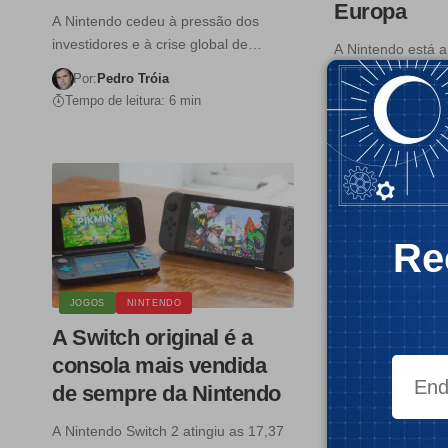
Europa
A Nintendo cedeu à pressão dos
investidores e à crise global de…
A Nintendo está 
alteração de hard
Por:
Pedro Tróia
a…
Tempo de leitura: 6 min
Por:
Pedro Trói
Tempo de leitura:
Re
JOGOS
NINTENDO
JOGOS
NINTE
A Switch original é a
Nintendo v
consola mais vendida
10 milhões
de sempre da Nintendo
Switch 2 e
A Nintendo Switch 2 atingiu as 17,37
Os jogos do line