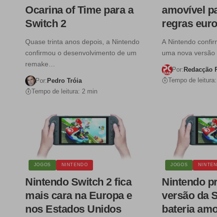
Ocarina of Time para a
amovível p
Switch 2
regras eur
Quase trinta anos depois, a Nintendo
A Nintendo confi
confirmou o desenvolvimento de um
uma nova versão
remake…
Por:
Redacção 
Tempo de leitura:
Por:
Pedro Tróia
Tempo de leitura: 2 min
JOGOS
NINTENDO
JOGOS
NINTE
Nintendo Switch 2 fica
Nintendo p
mais cara na Europa e
versão da 
nos Estados Unidos
bateria amo