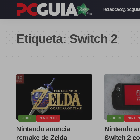
redaccao@pcguia
Etiqueta:
Switch 2
JOGOS
NINTENDO
JOGOS
NINTE
Nintendo anuncia
Nintendo a
remake de Zelda
Switch 2 co