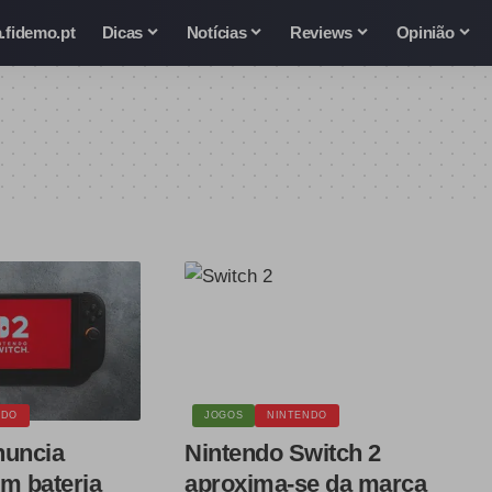
.fidemo.pt
Dicas
Notícias
Reviews
Opinião
NDO
JOGOS
NINTENDO
nuncia
Nintendo Switch 2
m bateria
aproxima-se da marca