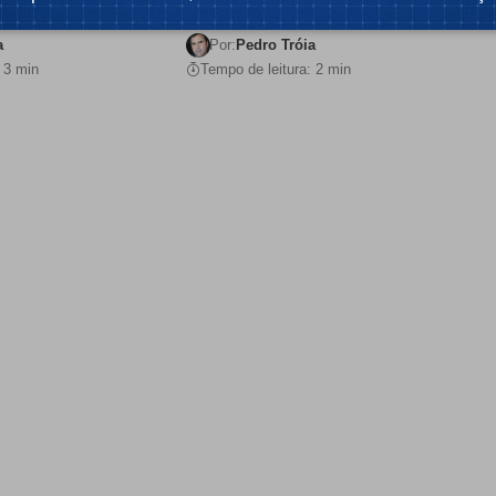
enharam um papel…
2 pode não ser tão…
a
Por:
Pedro Tróia
 3 min
Tempo de leitura: 2 min