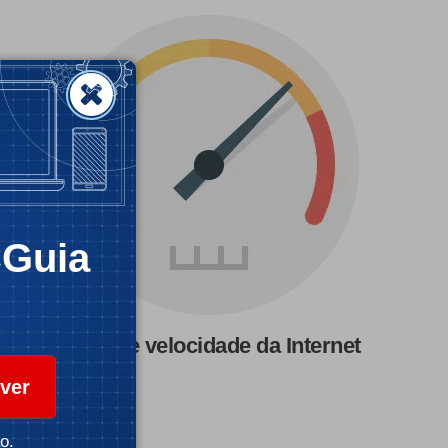
CGuia
Teste de velocidade da Internet
ver
o.