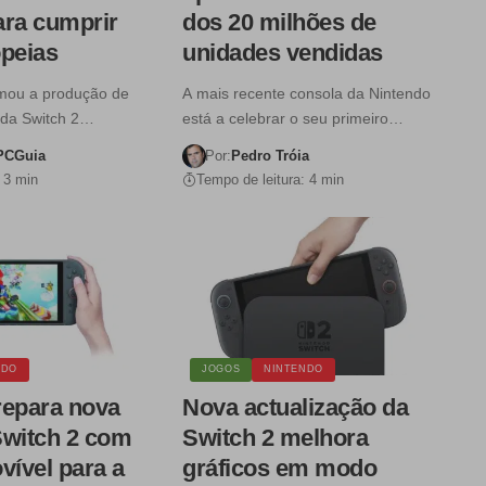
ara cumprir
dos 20 milhões de
opeias
unidades vendidas
rmou a produção de
A mais recente consola da Nintendo
 da Switch 2…
está a celebrar o seu primeiro…
PCGuia
Por:
Pedro Tróia
 3 min
Tempo de leitura: 4 min
NDO
JOGOS
NINTENDO
repara nova
Nova actualização da
Switch 2 com
Switch 2 melhora
vível para a
gráficos em modo