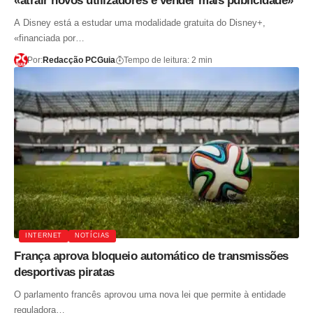
«atrair novos utilizadores e vender mais publicidade»
A Disney está a estudar uma modalidade gratuita do Disney+,
«financiada por…
Por:
Redacção PCGuia
Tempo de leitura: 2 min
INTERNET
NOTÍCIAS
França aprova bloqueio automático de transmissões
desportivas piratas
O parlamento francês aprovou uma nova lei que permite à entidade
reguladora…