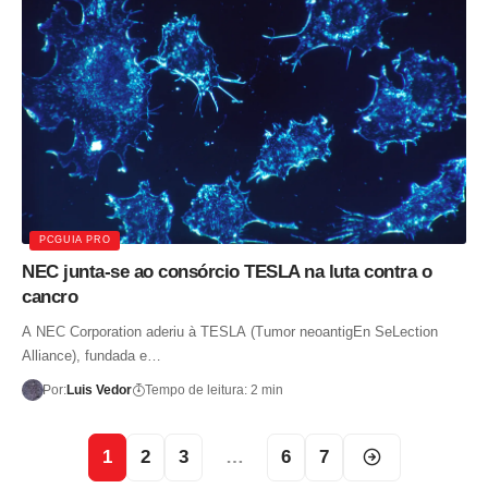
PCGUIA PRO
NEC junta-se ao consórcio TESLA na luta contra o
cancro
A NEC Corporation aderiu à TESLA (Tumor neoantigEn SeLection
Alliance), fundada e…
Por:
Luis Vedor
Tempo de leitura: 2 min
1
2
3
…
6
7