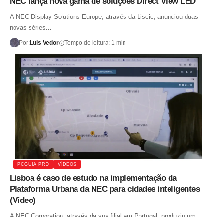
NEC lança nova gama de soluções Direct View LED
A NEC Display Solutions Europe, através da Liscic, anunciou duas
novas séries…
Por:
Luis Vedor
Tempo de leitura: 1 min
PCGUIA PRO
VÍDEOS
Lisboa é caso de estudo na implementação da
Plataforma Urbana da NEC para cidades inteligentes
(Vídeo)
A NEC Corporation, através da sua filial em Portugal, produziu um