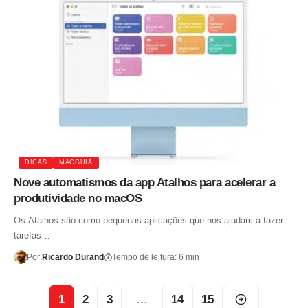
DICAS
MACGUIA
Nove automatismos da app Atalhos para acelerar a
produtividade no macOS
Os Atalhos são como pequenas aplicações que nos ajudam a fazer
tarefas…
Por:
Ricardo Durand
Tempo de leitura: 6 min
1
2
3
…
14
15