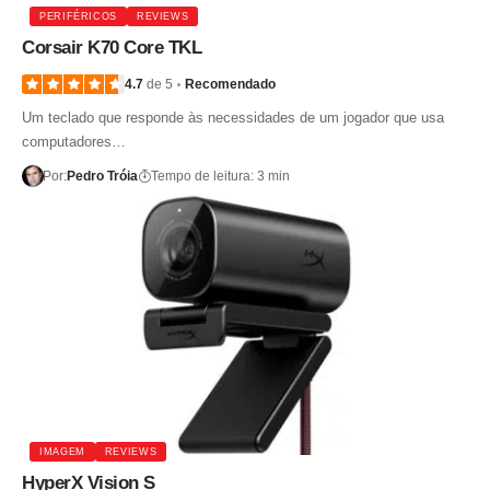
PERIFÉRICOS
REVIEWS
Corsair K70 Core TKL
4.7
de 5
Recomendado
Um teclado que responde às necessidades de um jogador que usa
computadores…
Por:
Pedro Tróia
Tempo de leitura: 3 min
IMAGEM
REVIEWS
HyperX Vision S