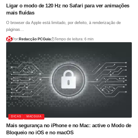
Ligar o modo de 120 Hz no Safari para ver animações
mais fluídas
O browser da Apple está limitado, por defeito, à renderização de
páginas…
Por:
Redacção PCGuia
Tempo de leitura: 6 min
DICAS
MACGUIA
Mais segurança no iPhone e no Mac: active o Modo de
Bloqueio no iOS e no macOS