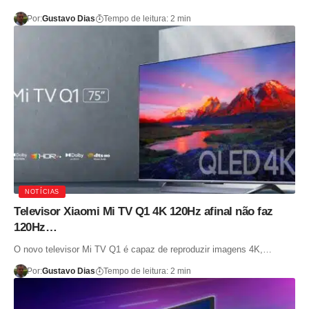
Por:
Gustavo Dias
Tempo de leitura: 2 min
NOTÍCIAS
Televisor Xiaomi Mi TV Q1 4K 120Hz afinal não faz
120Hz…
O novo televisor Mi TV Q1 é capaz de reproduzir imagens 4K,…
Por:
Gustavo Dias
Tempo de leitura: 2 min