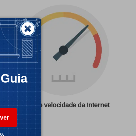
CGuia
Teste de velocidade da Internet
ver
o.