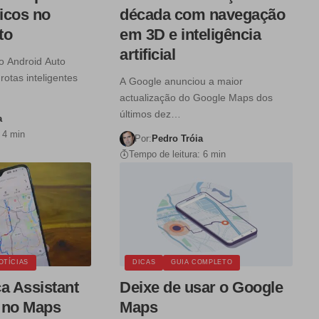
ricos no
década com navegação
to
em 3D e inteligência
artificial
 Android Auto
rotas inteligentes
A Google anunciou a maior
actualização do Google Maps dos
últimos dez…
a
 4 min
Por:
Pedro Tróia
Tempo de leitura: 6 min
OTÍCIAS
DICAS
GUIA COMPLETO
a Assistant
Deixe de usar o Google
 no Maps
Maps