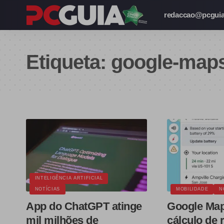
redaccao@pcguia
Etiqueta:
google-map
INTELIGÊNCIA ARTIFICIAL
NOTÍCIAS
MOBILIDADE
N
App do ChatGPT atinge
Google Map
mil milhões de
cálculo de 