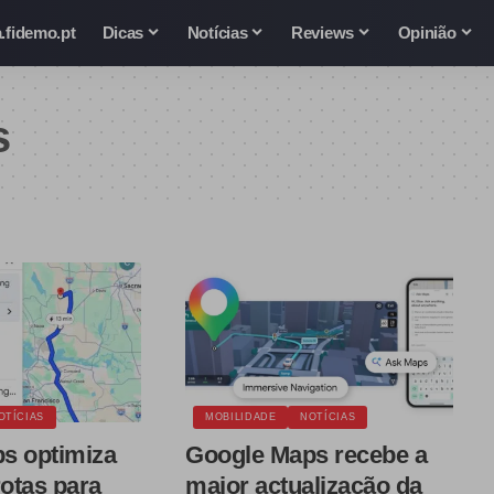
.fidemo.pt
Dicas
Notícias
Reviews
Opinião
s
OTÍCIAS
MOBILIDADE
NOTÍCIAS
s optimiza
Google Maps recebe a
rotas para
maior actualização da