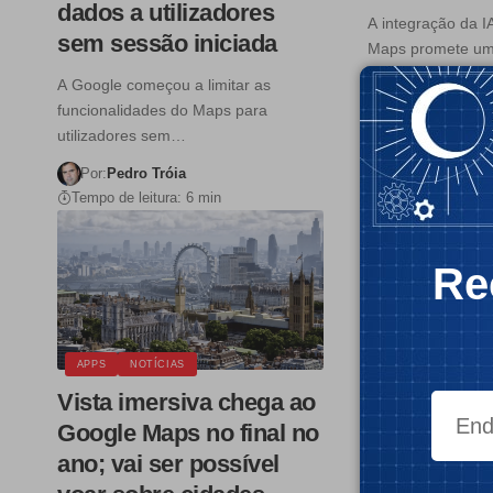
dados a utilizadores
A integração da I
sem sessão iniciada
Maps promete u
mais…
A Google começou a limitar as
funcionalidades do Maps para
Por:
Pedro Trói
utilizadores sem…
Tempo de leitura:
Por:
Pedro Tróia
Tempo de leitura: 6 min
Re
MOBILIDADE
N
APPS
NOTÍCIAS
SOFTWARE
Vista imersiva chega ao
Google des
Google Maps no final no
informações
ano; vai ser possível
na Ucrânia