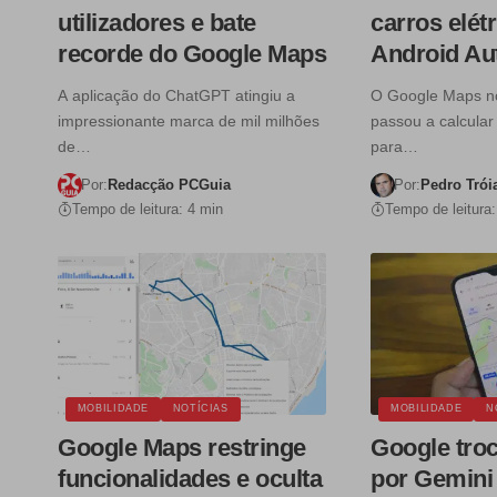
utilizadores e bate
carros elét
recorde do Google Maps
Android Au
A aplicação do ChatGPT atingiu a
O Google Maps no
impressionante marca de mil milhões
passou a calcular 
de…
para…
Por:
Redacção PCGuia
Por:
Pedro Trói
Tempo de leitura: 4 min
Tempo de leitura:
MOBILIDADE
NOTÍCIAS
MOBILIDADE
N
Google Maps restringe
Google troc
funcionalidades e oculta
por Gemini