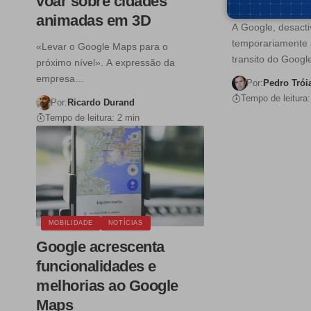
voar sobre cidades
proteger a
animadas em 3D
A Google, desact
temporariamente 
«Levar o Google Maps para o
transito do Goog
próximo nível». A expressão da
empresa…
Por:
Pedro Trói
Tempo de leitura:
Por:
Ricardo Durand
Tempo de leitura: 2 min
MOBILIDADE
NOTÍCIAS
Google acrescenta
funcionalidades e
melhorias ao Google
Maps