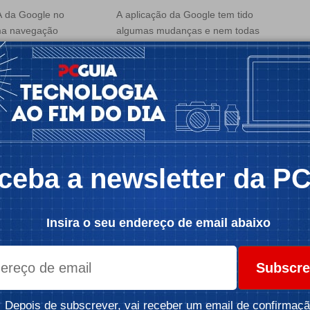
A da Google no
A aplicação da Google tem tido
ma navegação
algumas mudanças e nem todas
são…
a
Por:
Mafalda Freire
 2 min
Tempo de leitura: 8 min
ceba a newsletter da P
OTÍCIAS
Insira o seu endereço de email abaixo
APPS
NOTÍCIAS
liga
Ciclovias entram para o
Subscre
 de transito
Google Maps em
 para
Portugal: a app passa a
Depois de subscrever, vai receber um email de confirmaçã