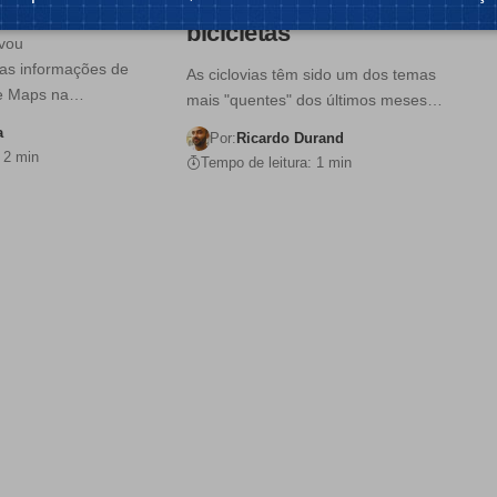
 população
mostrar direcções para
bicicletas
ivou
as informações de
As ciclovias têm sido um dos temas
le Maps na…
mais "quentes" dos últimos meses…
a
Por:
Ricardo Durand
 2 min
Tempo de leitura: 1 min