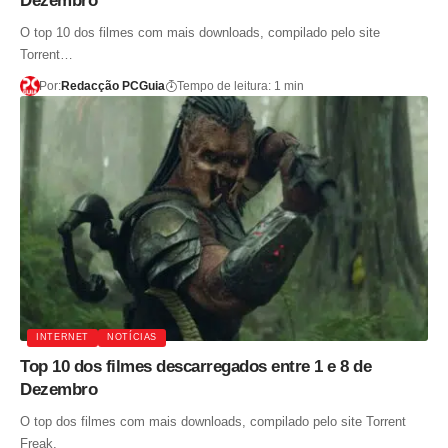
Dezembro
O top 10 dos filmes com mais downloads, compilado pelo site
Torrent…
Por:
Redacção PCGuia
Tempo de leitura: 1 min
INTERNET
NOTÍCIAS
Top 10 dos filmes descarregados entre 1 e 8 de
Dezembro
O top dos filmes com mais downloads, compilado pelo site Torrent
Freak.