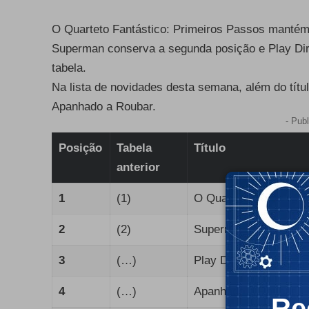
O Quarteto Fantástico: Primeiros Passos mantém 
Superman conserva a segunda posição e Play Dirt
tabela.
Na lista de novidades desta semana, além do títu
Apanhado a Roubar.
- Publ
Posição
Tabela
Título
anterior
1
(1)
O Quarteto Fantástico
2
(2)
Superman
3
(…)
Play Dirty
4
(…)
Apanhado a Roubar
Re