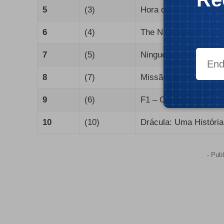
5
(3)
Hora do Desaparecim
6
(4)
The Naked Gun: Aonde
7
(5)
Ninguém 2
8
(7)
Missão: Impossível – 
9
(6)
F1 – O Filme
10
(10)
Drácula: Uma Históri
- Publ