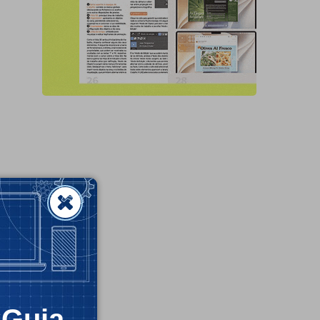
CGuia