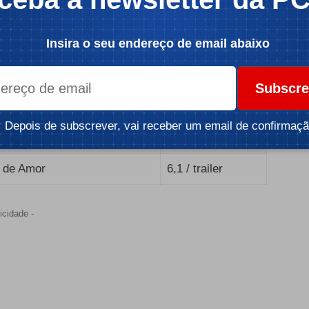
ento
7,6
/
trailer
Insira o seu endereço de email abaixo
 É Que Para a Polícia?!
6,7
/
trailer
6,4
/
trailer
Subscre
O Ajuste de Contas Final
7,3
/
trailer
Depois de subscrever, vai receber um email de confirmaçã
7,8
/
trailer
a de Amor
6,1
/
trailer
icidade -