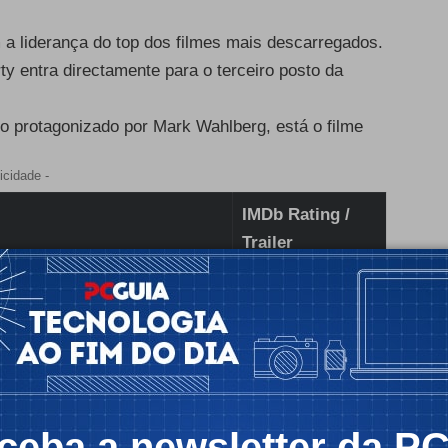
a liderança do top dos filmes mais descarregados.
y entra directamente para o terceiro posto da
lo protagonizado por Mark Wahlberg, está o filme
icidade -
IMDb Rating /
Trailer
: Primeiros Passos
7,1
/
trailer
7,7
/
trailer
6,0
/
trailer
7,1
/
trailer
ceba a newsletter da P