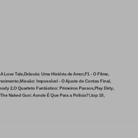
 A Love Tale
Drácula: Uma História de Amor
F1 - O Filme
recimento
Missão: Impossível - O Ajuste de Contas Final
body 2
O Quarteto Fantástico: Primeiros Passos
Play Dirty
The Naked Gun: Aonde É Que Para a Polícia?!
top 10