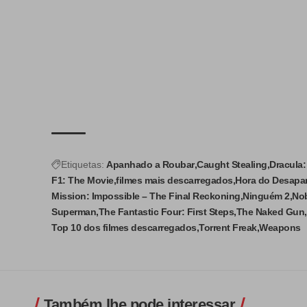
Etiquetas:
Apanhado a Roubar
Caught Stealing
Dracula:
F1: The Movie
filmes mais descarregados
Hora do Desapa
Mission: Impossible – The Final Reckoning
Ninguém 2
No
Superman
The Fantastic Four: First Steps
The Naked Gun
Top 10 dos filmes descarregados
Torrent Freak
Weapons
Também lhe pode interessar