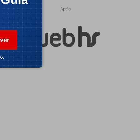
Apoio
ver
o.