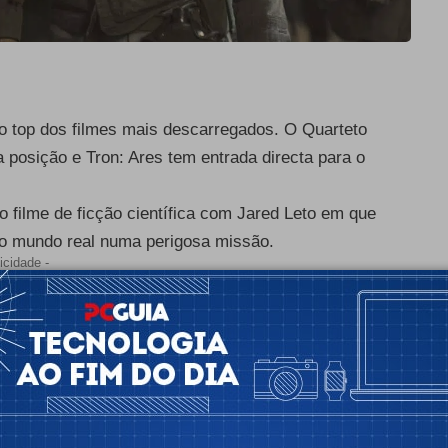
o top dos filmes mais descarregados. O Quarteto
 posição e Tron: Ares tem entrada directa para o
 filme de ficção científica com Jared Leto em que
 o mundo real numa perigosa missão.
icidade -
IMDb Rating /
Trailer
safio
7,0
/
trailer
: Primeiros Passos
7,1
/
trailer