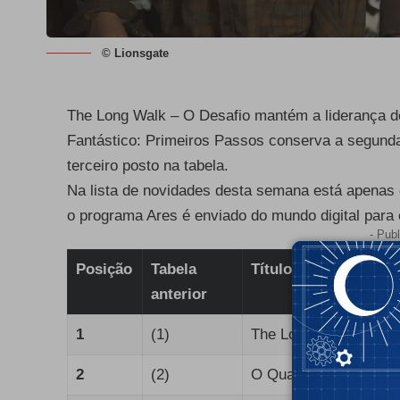
© Lionsgate
The Long Walk – O Desafio mantém a liderança d
Fantástico: Primeiros Passos conserva a segunda
terceiro posto na tabela.
Na lista de novidades desta semana está apenas o
o programa Ares é enviado do mundo digital para
- Publ
Posição
Tabela
Título
anterior
1
(1)
The Long Walk – O De
2
(2)
O Quarteto Fantástico