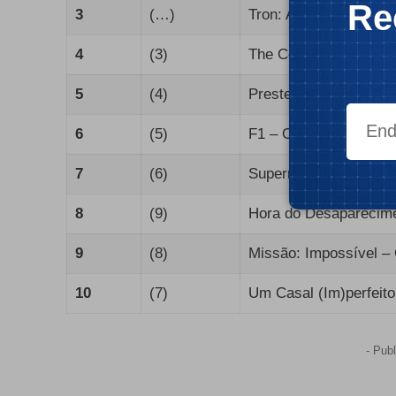
Re
3
(…)
Tron: Ares
4
(3)
The Conjuring 4: Ext
5
(4)
Prestes a Explodir
6
(5)
F1 – O Filme
7
(6)
Superman
8
(9)
Hora do Desaparecim
9
(8)
Missão: Impossível – 
10
(7)
Um Casal (Im)perfeito
- Publ