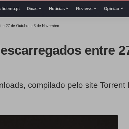
.fidemo.pt
Dicas
Notícias
Reviews
Opinião
ntre 27 de Outubro e 3 de Novembro
descarregados entre 2
loads, compilado pelo site Torrent 