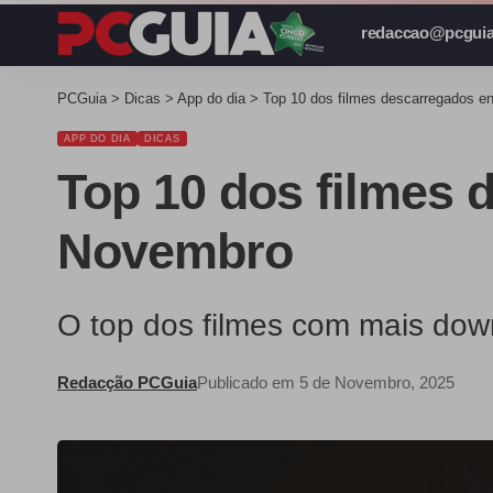
redaccao@pcguia
PCGuia
>
Dicas
>
App do dia
>
Top 10 dos filmes descarregados e
APP DO DIA
DICAS
Top 10 dos filmes 
Novembro
O top dos filmes com mais down
Redacção PCGuia
Publicado em 5 de Novembro, 2025