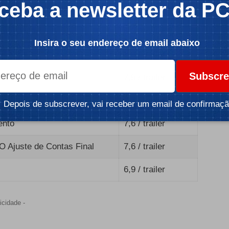
ceba a newsletter da P
6,6
/
trailer
rema-Unção
6,3
/
trailer
Insira o seu endereço de email abaixo
6,9
/
trailer
Subscre
7,8
/
trailer
7,7
/
trailer
Depois de subscrever, vai receber um email de confirmaçã
ento
7,6
/
trailer
O Ajuste de Contas Final
7,6
/
trailer
6,9
/
trailer
icidade -