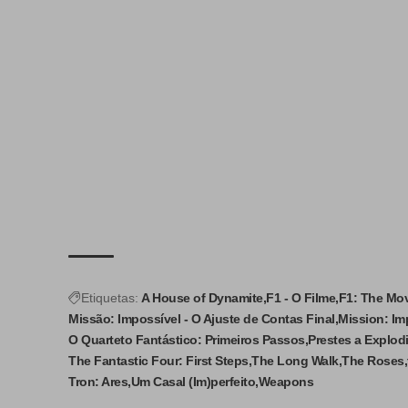
Etiquetas:
A House of Dynamite
F1 - O Filme
F1: The Mo
Missão: Impossível - O Ajuste de Contas Final
Mission: Im
O Quarteto Fantástico: Primeiros Passos
Prestes a Explodi
The Fantastic Four: First Steps
The Long Walk
The Roses
Tron: Ares
Um Casal (Im)perfeito
Weapons