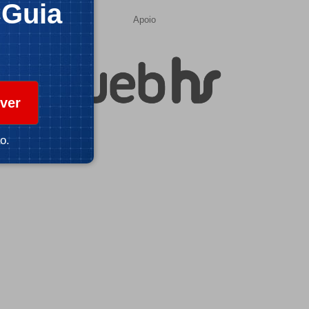
CGuia
Apoio
ver
o.