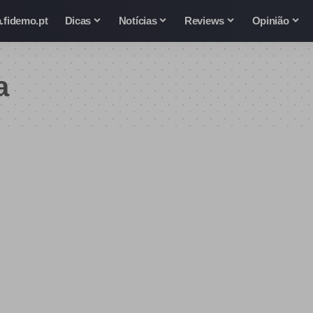
.fidemo.pt
Dicas
Notícias
Reviews
Opinião
a