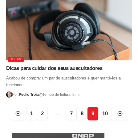
DICAS
Dicas para cuidar dos seus auscultadores
Acabou de comprar um par de auscultadores e quer mantê-los a
funcionar…
Por:
Pedro Tróia
Tempo de leitura: 9 min
1
2
…
7
8
9
10