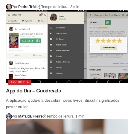
Por:
Pedro Tróia
Tempo de leitura: 3 min
APP DO DIA
App do Dia – Goodreads
A aplicação ajuda-o a descobrir novos livros, discutir significados,
postar ou ler…
Por:
Mafalda Freire
Tempo de leitura: 1 min