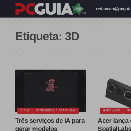
redaccao@pcguia
Etiqueta:
3D
DICAS
INTELIGÊNCIA ARTIFICIAL
HARDWARE
NO
Três serviços de IA para
Acer lança
gerar modelos
SpatialLab