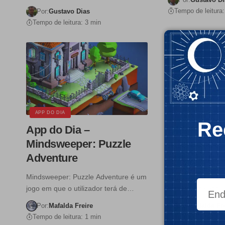
Tempo de leitura:
Por:
Gustavo Dias
Tempo de leitura: 3 min
APP DO DIA
STARTUP
Re
App do Dia –
Didimo quer
Mindsweeper: Puzzle
interacções
Adventure
mais huma
Mindsweeper: Puzzle Adventure é um
A Didimo é uma st
jogo em que o utilizador terá de…
de «catorze anos
Por:
Mafalda Freire
Por:
Mafalda Fr
Tempo de leitura: 1 min
Tempo de leitura: