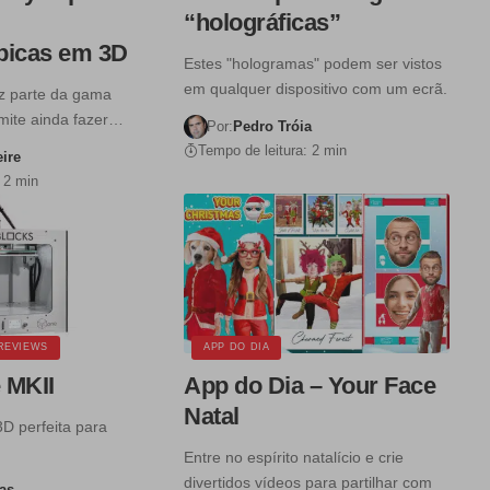
“holográficas”
picas em 3D
Estes "hologramas" podem ser vistos
em qualquer dispositivo com um ecrã.
z parte da gama
mite ainda fazer…
Por:
Pedro Tróia
Tempo de leitura: 2 min
eire
 2 min
REVIEWS
APP DO DIA
 MKII
App do Dia – Your Face
Natal
D perfeita para
Entre no espírito natalício e crie
divertidos vídeos para partilhar com
as