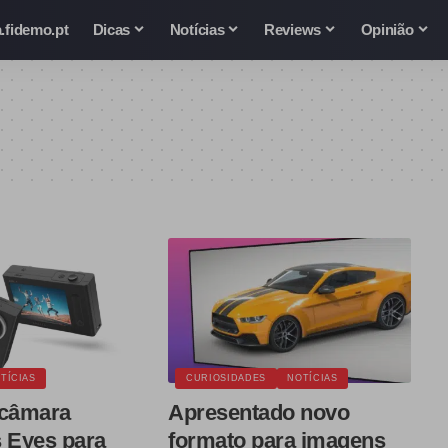
.fidemo.pt
Dicas
Notícias
Reviews
Opinião
TÍCIAS
CURIOSIDADES
NOTÍCIAS
 câmara
Apresentado novo
s Eyes para
formato para imagens