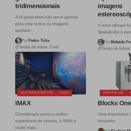
tridimensionais
imagens
estereoscó
A IA generativa não serve apenas
para criar textos ou imagens:
A nova câmara fa
também…
SpatialLabs e per
Por:
Pedro Tróia
Por:
Mafalda Fr
Tempo de leitura: 3 min
Tempo de leitura:
DESCOMPLICÓMETRO
DICAS
PERIFÉRICOS
IMAX
Blocks One
Considerada como a melhor
Uma impressora 3
experiência de cinema, o IMAX é
iniciantes.
muito mais…
Por:
Gustavo Di