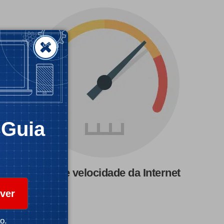
CGuia
Teste de velocidade da Internet
ver
o.