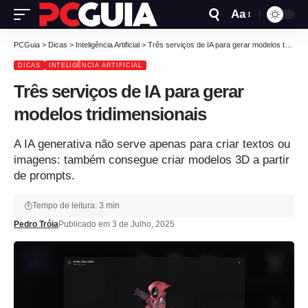
Aa
PCGuia
>
Dicas
>
Inteligência Artificial
>
Três serviços de IA para gerar modelos tridimensionais
DICAS
INTELIGÊNCIA ARTIFICIAL
Três serviços de IA para gerar
modelos tridimensionais
A IA generativa não serve apenas para criar textos ou
imagens: também consegue criar modelos 3D a partir
de prompts.
Tempo de leitura: 3 min
Pedro Tróia
Publicado em 3 de Julho, 2025