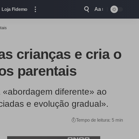
Aa
Loja Fidemo
tais
s crianças e cria o
os parentais
a «abordagem diferente» ao
ciadas e evolução gradual».
Tempo de leitura: 5 min