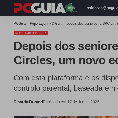
redaccao@pcguia
PCGuia
>
Reportagem PC Guia
>
Depois dos seniores, a SPC vira-
REPORTAGEM PC GUIA
Depois dos seniores
Circles, um novo e
Com esta plataforma e os disp
controlo parental, baseada em
Ricardo Durand
Publicado em 17 de Junho, 2026