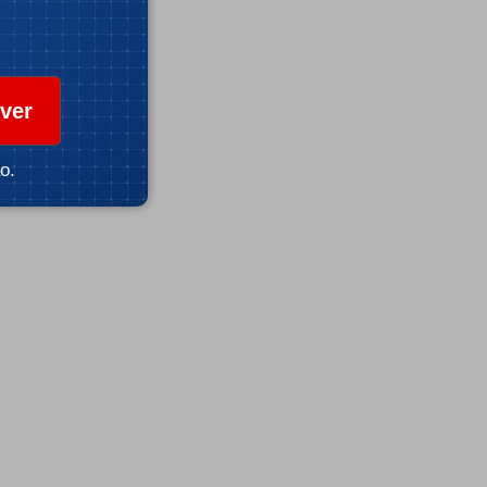
ver
o.