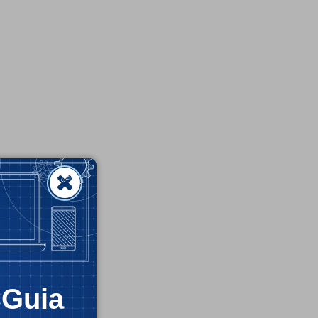
CGuia