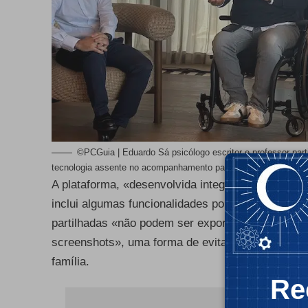
©PCGuia | Eduardo Sá psicólogo escritor e professor pa
tecnologia assente no acompanhamento parental e na definição 
A plataforma, «desenvolvida integralmente na Un
inclui algumas funcionalidades pouco habituais n
partilhadas «não podem ser exportadas para outr
screenshots», uma forma de evitar que o conteúdo
família.
- Publ
Re