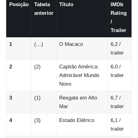
Posição
Tabela
Título
IMDb
anterior
Rating
/
Trailer
1
(…)
O Macaco
6,2
/
trailer
2
(2)
Capitão América:
6,0
/
Admirável Mundo
trailer
Novo
3
(1)
Resgate em Alto
6,7
/
Mar
trailer
4
(3)
Estado Elétrico
6,1
/
trailer