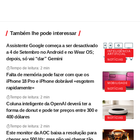
Também lhe pode interessar
Assistente Google começa a ser desactivado
a 4 de Setembro no Android e no Wear OS;
INTELIGÊNCIA
ARTIFICIAL
depois, só vai “dar” Gemini
NOTÍCIAS
Tempo de leitura: 2 min
Falta de memória pode fazer com que os
iPhone 18 Pro e iPhone dobrável «esgotem
MOBILIDADE
rapidamente»
NOTÍCIAS
Tempo de leitura: 2 min
Coluna inteligente da OpenAI deverá ter a
forma de donut e pode ter preços entre 300 e
400 dólares
NOTÍCIAS
Tempo de leitura: 2 min
Este monitor da AOC baixa a resolução para
chegar aos 500 Hz; mas não vai chegar tão