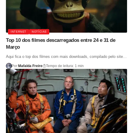
INTERNET
NOTÍCIAS
Top 10 dos filmes descarregados entre 24 e 31 de
Março
Aqui fica o top dos filmes com mais downloads, compilado pelo site…
Por:
Mafalda Freire
Tempo de leitura: 1 min