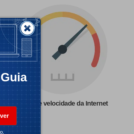
CGuia
Teste de velocidade da Internet
ver
o.