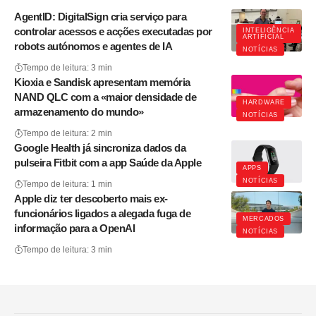
AgentID: DigitalSign cria serviço para
controlar acessos e acções executadas por
INTELIGÊNCIA
ARTIFICIAL
robots autónomos e agentes de IA
NOTÍCIAS
Tempo de leitura: 3 min
Kioxia e Sandisk apresentam memória
NAND QLC com a «maior densidade de
HARDWARE
armazenamento do mundo»
NOTÍCIAS
Tempo de leitura: 2 min
Google Health já sincroniza dados da
pulseira Fitbit com a app Saúde da Apple
APPS
NOTÍCIAS
Tempo de leitura: 1 min
Apple diz ter descoberto mais ex-
funcionários ligados a alegada fuga de
MERCADOS
informação para a OpenAI
NOTÍCIAS
Tempo de leitura: 3 min