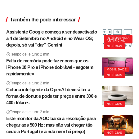
Também lhe pode interessar
Assistente Google começa a ser desactivado
a 4 de Setembro no Android e no Wear OS;
INTELIGÊNCIA
ARTIFICIAL
depois, só vai “dar” Gemini
NOTÍCIAS
Tempo de leitura: 2 min
Falta de memória pode fazer com que os
iPhone 18 Pro e iPhone dobrável «esgotem
MOBILIDADE
rapidamente»
NOTÍCIAS
Tempo de leitura: 2 min
Coluna inteligente da OpenAI deverá ter a
forma de donut e pode ter preços entre 300 e
400 dólares
NOTÍCIAS
Tempo de leitura: 2 min
Este monitor da AOC baixa a resolução para
chegar aos 500 Hz; mas não vai chegar tão
cedo a Portugal (e ainda nem há preço)
NOTÍCIAS