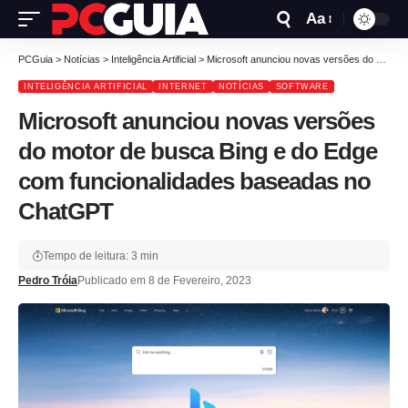
Aa
PCGuia
>
Notícias
>
Inteligência Artificial
>
Microsoft anunciou novas versões do motor de busca Bing e do Edge com funcionalidades baseadas no ChatGPT
INTELIGÊNCIA ARTIFICIAL
INTERNET
NOTÍCIAS
SOFTWARE
Microsoft anunciou novas versões
do motor de busca Bing e do Edge
com funcionalidades baseadas no
ChatGPT
Tempo de leitura: 3 min
Pedro Tróia
Publicado em 8 de Fevereiro, 2023