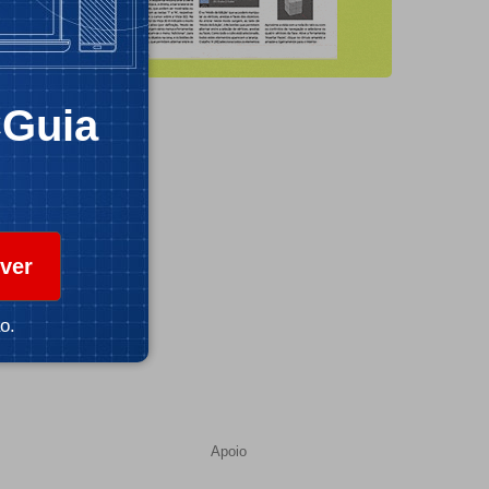
CGuia
ver
o.
Apoio