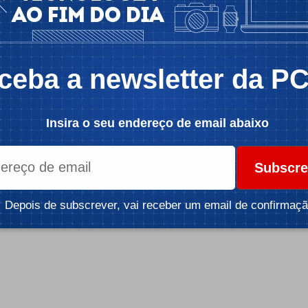
 MCU 32-bit da ARM e de switches TTC Red.
ceba a newsletter da P
icidade -
Insira o seu endereço de email abaixo
Subscre
Depois de subscrever, vai receber um email de confirmaçã