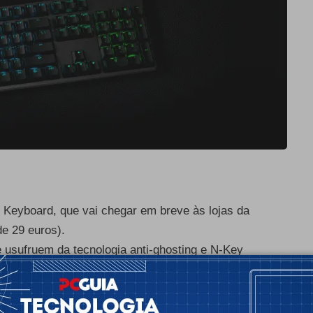
Keyboard, que vai chegar em breve às lojas da
de 29 euros).
 usufruem da tecnologia anti-ghosting e N-Key
el superior em alumínio anodizado e com um
ilizadores personalizem os efeitos de luz.
icidade -