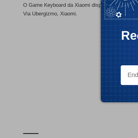
O Game Keyboard da Xiaomi dispõe ainda de um
Via
Ubergizmo, Xiaomi.
Re
- Publ