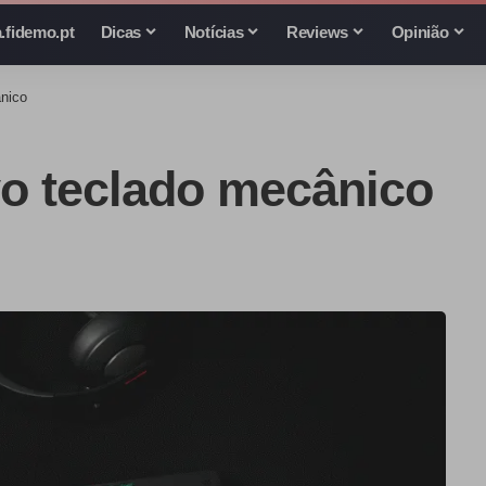
.fidemo.pt
Dicas
Notícias
Reviews
Opinião
nico
o teclado mecânico