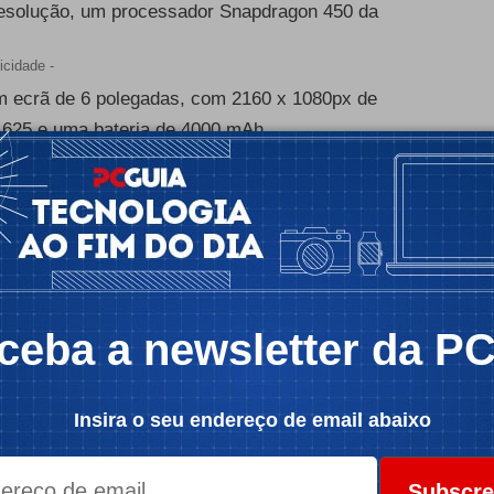
resolução, um processador Snapdragon 450 da
icidade -
m ecrã de 6 polegadas, com 2160 x 1080px de
 625 e uma bateria de 4000 mAh.
s Redmi 5 e Redmi 5 Plus utilizam o Android 7.1.2
frontal de 12MP, uma traseira com um sensor de
icidade -
ceba a newsletter da P
Insira o seu endereço de email abaixo
Subscre