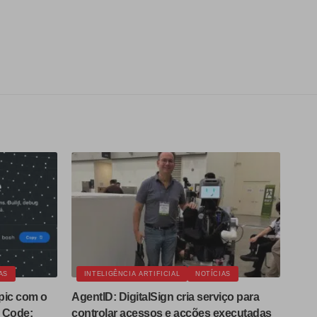
AS
INTELIGÊNCIA ARTIFICIAL
NOTÍCIAS
pic com o
AgentID: DigitalSign cria serviço para
 Code;
controlar acessos e acções executadas