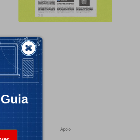
CGuia
Apoio
ver