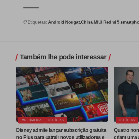
Etiquetas:
Android Nougat
China
MIUI
Redmi 5
smartph
Também lhe pode interessar
MULTIMÉDIA
NOTÍCIAS
NOTÍCIAS
Disney admite lançar subscrição gratuita
Quatro nom
no Plus para «atrair novos utilizadores e
criam uma s