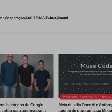
one
Snapdragon
SoC
TENAA
Twitter
Xiaomi
INTELIGÊNCIA ARTIFICIAL
NOTÍCI
es históricos da Google
Meta desafia OpenAI e Anthro
tartup para automatizar a
agente de programação Muse